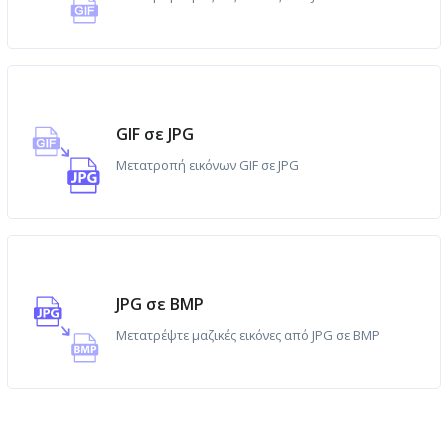
GIF σε JPG
Μετατροπή εικόνων GIF σε JPG
JPG σε BMP
Μετατρέψτε μαζικές εικόνες από JPG σε BMP