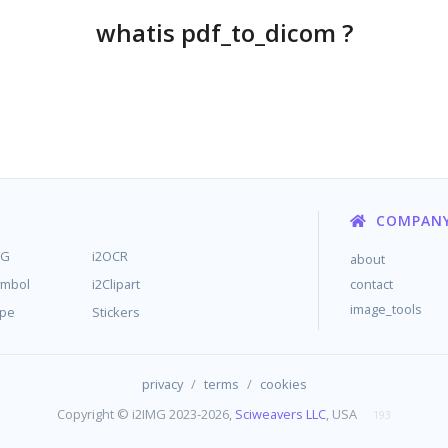
whatis pdf_to_dicom ?
COMPAN
MG
i2OCR
about
ymbol
i2Clipart
contact
image_tools
ype
Stickers
/
/
privacy
terms
cookies
Copyright © i2IMG 2023-2026,
Sciweavers LLC
, USA
193