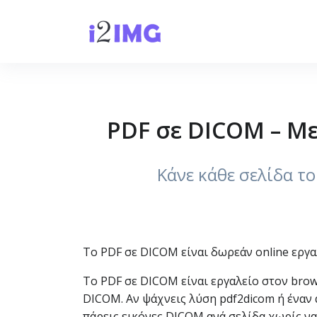
PDF σε DICOM – Με
Κάνε κάθε σελίδα το
Το PDF σε DICOM είναι δωρεάν online εργα
Το PDF σε DICOM είναι εργαλείο στον brow
DICOM. Αν ψάχνεις λύση pdf2dicom ή έναν 
πάρεις εικόνες DICOM ανά σελίδα χωρίς ν