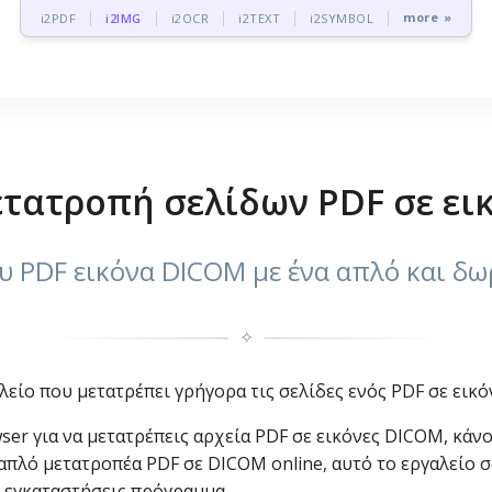
more »
i2PDF
i2IMG
i2OCR
i2TEXT
i2SYMBOL
τατροπή σελίδων PDF σε ει
υ PDF εικόνα DICOM με ένα απλό και δω
✧
λείο που μετατρέπει γρήγορα τις σελίδες ενός PDF σε εικ
ser για να μετατρέπεις αρχεία PDF σε εικόνες DICOM, κάν
απλό μετατροπέα PDF σε DICOM online, αυτό το εργαλείο σο
α εγκαταστήσεις πρόγραμμα.