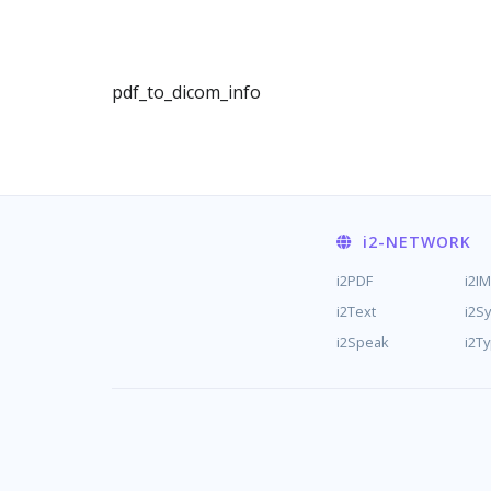
pdf_to_dicom_info
i2
-NETWORK
i2PDF
i2I
i2Text
i2S
i2Speak
i2T