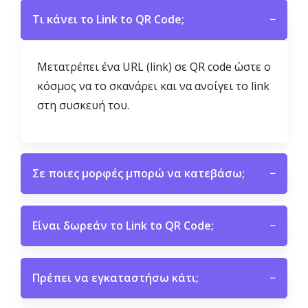
Τι κάνει το Link to QR Code;
−
Μετατρέπει ένα URL (link) σε QR code ώστε ο
κόσμος να το σκανάρει και να ανοίγει το link
στη συσκευή του.
Σε ποιες μορφές μπορώ να κατεβάσω;
−
Είναι δωρεάν το Link to QR Code;
−
Πρέπει να εγκαταστήσω κάτι;
−