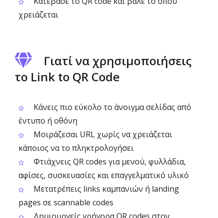
Κατέβασε το QR code και βάλε το όπου
χρειάζεται
Γιατί να χρησιμοποιήσεις
το Link to QR Code
Κάνεις πιο εύκολο το άνοιγμα σελίδας από
έντυπο ή οθόνη
Μοιράζεσαι URL χωρίς να χρειάζεται
κάποιος να το πληκτρολογήσει
Φτιάχνεις QR codes για μενού, φυλλάδια,
αφίσες, συσκευασίες και επαγγελματικό υλικό
Μετατρέπεις links καμπανιών ή landing
pages σε scannable codes
Δημιουργείς γρήγορα QR codes στον