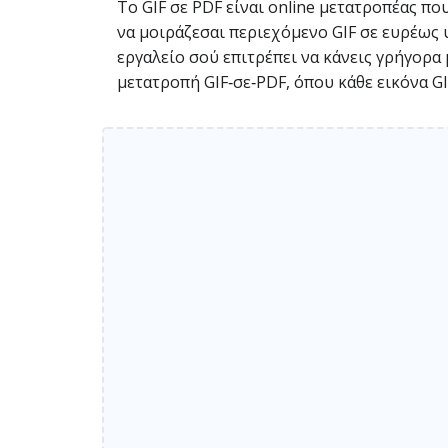
Το GIF σε PDF είναι online μετατροπέας που
να μοιράζεσαι περιεχόμενο GIF σε ευρέως 
εργαλείο σού επιτρέπει να κάνεις γρήγορα
μετατροπή GIF‑σε‑PDF, όπου κάθε εικόνα GIF