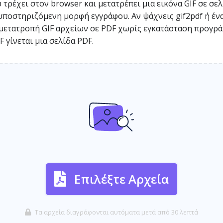
 τρέχει στον browser και μετατρέπει μια εικόνα GIF σε σελ
υποστηριζόμενη μορφή εγγράφου. Αν ψάχνεις gif2pdf ή ένα
 μετατροπή GIF αρχείων σε PDF χωρίς εγκατάσταση προγράμ
 γίνεται μια σελίδα PDF.
Επιλέξτε Αρχεία
Τα αρχεία διαγράφονται αυτόματα μετά από 30 λεπτά