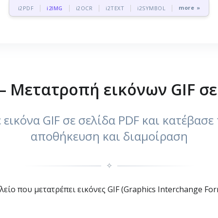
more »
i2PDF
i2IMG
i2OCR
i2TEXT
i2SYMBOL
 – Μετατροπή εικόνων GIF σε
εικόνα GIF σε σελίδα PDF και κατέβασε 
αποθήκευση και διαμοίραση
✧
αλείο που μετατρέπει εικόνες GIF (Graphics Interchange Fo