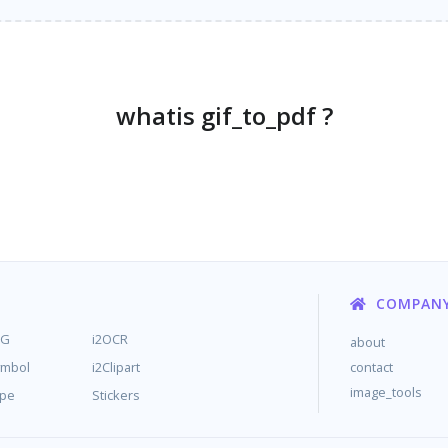
whatis gif_to_pdf ?
COMPAN
MG
i2OCR
about
ymbol
i2Clipart
contact
image_tools
ype
Stickers