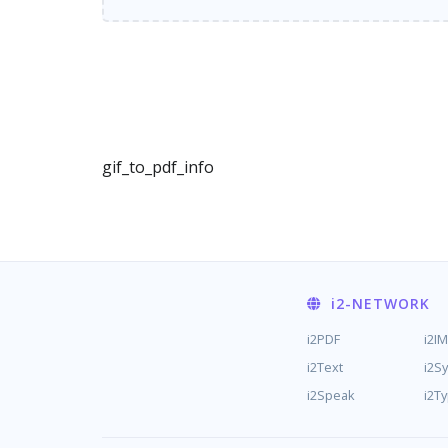
gif_to_pdf_info
i2
-NETWORK
i2PDF
i2I
i2Text
i2S
i2Speak
i2T