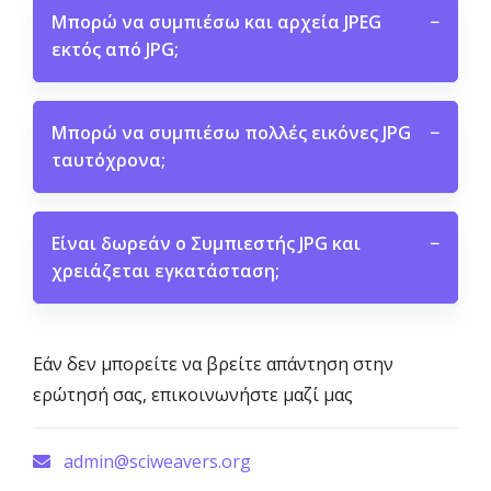
Μπορώ να συμπιέσω και αρχεία JPEG
−
εκτός από JPG;
Μπορώ να συμπιέσω πολλές εικόνες JPG
−
ταυτόχρονα;
Είναι δωρεάν ο Συμπιεστής JPG και
−
χρειάζεται εγκατάσταση;
Εάν δεν μπορείτε να βρείτε απάντηση στην
ερώτησή σας, επικοινωνήστε μαζί μας
admin@sciweavers.org