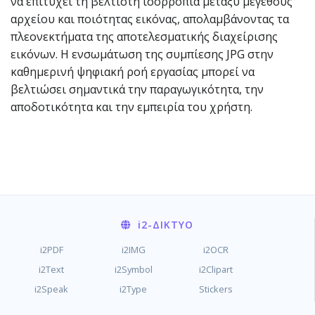
να επιτύχει τη βέλτιστη ισορροπία μεταξύ μεγέθους
αρχείου και ποιότητας εικόνας, απολαμβάνοντας τα
πλεονεκτήματα της αποτελεσματικής διαχείρισης
εικόνων. Η ενσωμάτωση της συμπίεσης JPG στην
καθημερινή ψηφιακή ροή εργασίας μπορεί να
βελτιώσει σημαντικά την παραγωγικότητα, την
αποδοτικότητα και την εμπειρία του χρήστη.
i2
-ΔΊΚΤΥΟ
i2PDF
i2IMG
i2OCR
i2Text
i2Symbol
i2Clipart
i2Speak
i2Type
Stickers