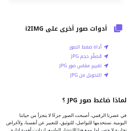
أدوات صور أخرى على i2IMG
أداة ضغط الصور
مُصغّر حجم JPG
تغيير مقاس صور JPG
التحويل من JPG
لماذا ضاغط صور JPG ؟
في عصرنا الرقمي، أصبحت الصور جزءًا لا يتجزأ من حياتنا
اليومية. نستخدمها للتواصل، للتوثيق، للتعبير عن أنفسنا، ولأغراض
تجارية لا حصر لها. ومع هذا الانتشار الواسع، ازدادت أهمية إدارة