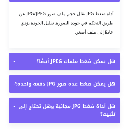
أداة ضغط JPG تقلل حجم ملف صور JPG/JPEG عن
طريق التحكم في جودة الصورة. تقليل الجودة يؤدي
عادةً إلى ملف أصغر.
هل يمكن ضغط ملفات JPEG أيضًا؟
−
هل يمكن ضغط عدة صور JPG دفعة واحدة؟
−
هل أداة ضغط JPG مجانية وهل تحتاج إلى
−
تثبيت؟