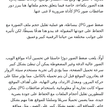
هذه الصور بكفاءة، خاصة فيما يتعلق بحجم ملفاتها. هنا يبرز دور
ضاغطات صور JPG كأداة ضرورية لا غنى عنها.
ضغط صور JPG، ببساطة، هو عملية تقليل حجم ملف الصورة مع
الحفاظ على جودتها المقبولة. قد يبدو هذا هدفًا بسيطًا، لكن تأثيره
على جوانب مختلفة من حياتنا الرقمية كبير وعميق.
أولًا، يلعب ضغط الصور دورًا حاسمًا في تحسين أداء مواقع الويب.
الصور عالية الدقة وغير المضغوطة يمكن أن تبطئ بشكل كبير
سرعة تحميل الصفحة، مما يؤدي إلى تجربة مستخدم سيئة. الزوار
قد يغادرون الموقع قبل أن يتم تحميله بالكامل، مما يؤثر سلبًا على
حركة المرور، ومعدل الارتداد، وفي النهاية، على أهداف الموقع،
سواء كانت تجارية أو معلوماتية. باستخدام ضاغطات JPG، يمكن
للمطورين تقليل أحجام الملفات مع الحفاظ على جودة بصرية
جيدة، مما يضمن تحميلًا سريعًا وسلسًا للموقع. هذا مهم بشكل
خاص للمواقع التي تعتمد بشكل كبير على الصور، مثل مواقع