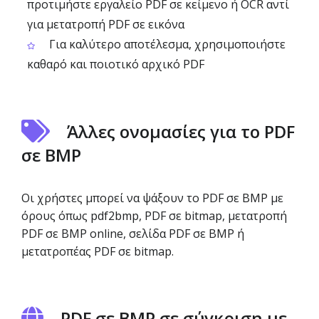
προτιμήστε εργαλείο PDF σε κείμενο ή OCR αντί
για μετατροπή PDF σε εικόνα
Για καλύτερο αποτέλεσμα, χρησιμοποιήστε
καθαρό και ποιοτικό αρχικό PDF
Άλλες ονομασίες για το PDF
σε BMP
Οι χρήστες μπορεί να ψάξουν το PDF σε BMP με
όρους όπως pdf2bmp, PDF σε bitmap, μετατροπή
PDF σε BMP online, σελίδα PDF σε BMP ή
μετατροπέας PDF σε bitmap.
PDF σε BMP σε σύγκριση με