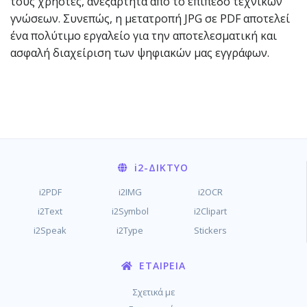
τους χρήστες, ανεξάρτητα από το επίπεδο τεχνικών
γνώσεων. Συνεπώς, η μετατροπή JPG σε PDF αποτελεί
ένα πολύτιμο εργαλείο για την αποτελεσματική και
ασφαλή διαχείριση των ψηφιακών μας εγγράφων.
i2
-ΔΊΚΤΥΟ
i2PDF
i2IMG
i2OCR
i2Text
i2Symbol
i2Clipart
i2Speak
i2Type
Stickers
ΕΤΑΙΡΕΊΑ
Σχετικά με