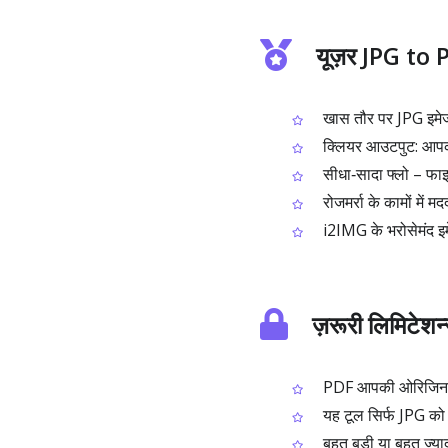
यूज़र JPG to PD
खास तौर पर JPG इमेज 
क्लियर आउटपुट: आपक
सीधा‑सादा फ्लो – फाइ
रोजमर्रा के कामों में 
i2IMG के भरोसेमंद इम
ज़रूरी लिमिटेशन
PDF आपकी ओरिजिनल JPG
यह टूल सिर्फ JPG को P
बहुत बड़ी या बहुत ज्