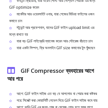
কনটেন্ট ক্রিয়েটর, যারা ওয়েব পোস্ট আর সোশ্যাল শেয়ারিং এর জন্য
GIF optimize করেন
মার্কেটার আর ওয়েবসাইট ওনার, যারা পেজের মিডিয়া ফাইলের ওজন
কমাতে চান
স্টুডেন্ট আর প্রফেশনাল, যাদের GIF ফাইল upload limit এর
মধ্যে রাখতে হয়
যারা বড় GIF লাইব্রেরি ম্যানেজ করেন আর স্টোরেজ বাঁচাতে চান
যারা একটা সিম্পল, ফ্রি অনলাইন GIF size কমানোর টুল খুঁজছেন
GIF Compressor ব্যবহারের আগে
আর পরে
আগে: GIF ফাইল সাইজ এত বড় যে আপলোড বা শেয়ার করা কষ্টকর
পরে: সিলেক্ট করা কোয়ালিটি লেভেল দিয়ে GIF ফাইল সাইজ কমে যায়
আগে: ভারি GIF এর জন্য পেজ বা মেসেজ লোড হতে সময় লাগে