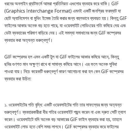
ধরনের অনলাইন প্ল্যাটফর্মে আমরা প্রতিনিয়ত এগুলোর ব্যবহার করে থাকি। GIF
(Graphics Interchange Format) এমনই একটি জনপ্রিয় ফরম্যাট যা
ছোট অ্যানিমেশন বা মুভিং ইমেজ তৈরি করার জন্য বহুলভাবে ব্যবহৃত হয়। কিন্তু GIF
ফাইলের আকার অনেক বড় হতে পারে, যা ওয়েবসাইট লোডিংয়ের গতি কমিয়ে দেয় এবং
ডেটা ব্যবহারের পরিমাণ বাড়িয়ে দেয়। এই সমস্যা সমাধানের জন্য GIF কম্প্রেসর
ব্যবহার করা অত্যন্ত গুরুত্বপূর্ণ।
GIF কম্প্রেসর হল এমন একটি টুল যা GIF ফাইলের আকার কমিয়ে আনে, কিন্তু
ছবির গুণগত মান অক্ষুণ্ণ রাখে বা সামান্য কমিয়ে আনে। এর ফলে অনেক সুবিধা
পাওয়া যায়। নিচে কয়েকটি গুরুত্বপূর্ণ কারণ আলোচনা করা হল কেন GIF কম্প্রেসর
ব্যবহার করা উচিত:
১. ওয়েবসাইটের গতি বৃদ্ধি: একটি ওয়েবসাইটের গতি তার সাফল্যের জন্য অত্যন্ত
গুরুত্বপূর্ণ। ব্যবহারকারীরা ধীর গতির ওয়েবসাইট পছন্দ করেন না এবং দ্রুত সেটি ত্যাগ
করেন। ওয়েবসাইটে যদি অনেক বড় আকারের GIF ফাইল ব্যবহার করা হয়, তাহলে
ওয়েবসাইট লোড হতে বেশি সময় লাগবে। GIF কম্প্রেসর ব্যবহার করে ফাইলের