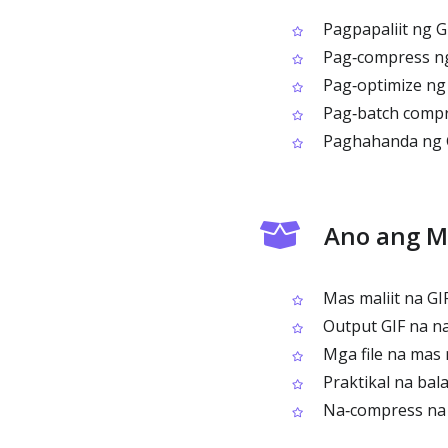
Pagpapaliit ng G
Pag‑compress ng 
Pag‑optimize ng 
Pag‑batch compre
Paghahanda ng GI
Ano ang M
Mas maliit na GIF
Output GIF na na
Mga file na mas m
Praktikal na balan
Na‑compress na G