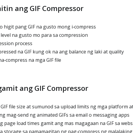
tin ang GIF Compressor
 o higit pang GIF na gusto mong i‑compress
y level na gusto mo para sa compression
ession process
ressed na GIF kung ok na ang balance ng laki at quality
a‑compress na mga GIF file
gamit ang GIF Compressor
 GIF file size at sumunod sa upload limits ng mga platform a
ng mag‑send ng animated GIFs sa email o messaging apps
ng page load times gamit ang mas magagaan na GIF sa webs
sa storage sa pamamagitan ng pag‑compress ng malalaking