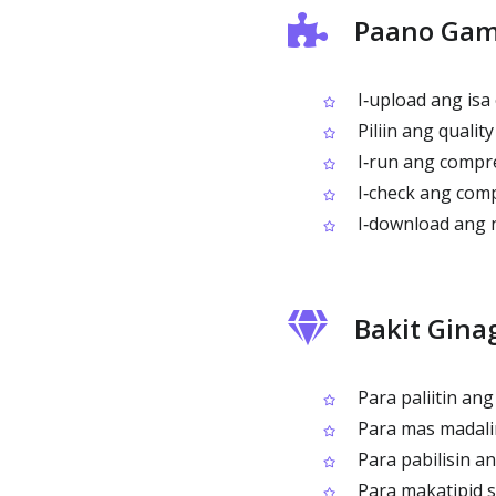
Paano Gami
I‑upload ang isa
Piliin ang qualit
I‑run ang compr
I‑check ang comp
I‑download ang n
Bakit Gina
Para paliitin ang
Para mas madali
Para pabilisin a
Para makatipid 