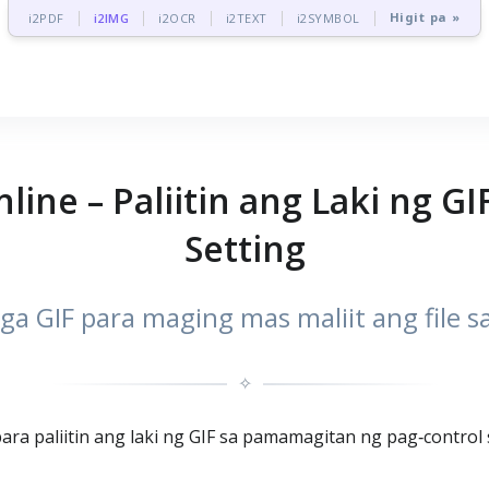
Higit pa »
i2PDF
i2IMG
i2OCR
i2TEXT
i2SYMBOL
ine – Paliitin ang Laki ng GI
Setting
a GIF para maging mas maliit ang file 
✧
ara paliitin ang laki ng GIF sa pamamagitan ng pag‑control s