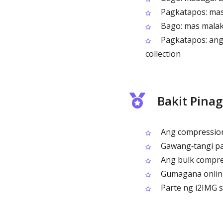
Pagkatapos: mas m
Bago: mas malak
Pagkatapos: ang
collection
Bakit Pina
Ang compression 
Gawang‑tangi par
Ang bulk compre
Gumagana online 
Parte ng i2IMG su