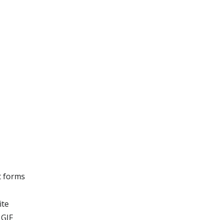
t forms
ite
 GIF