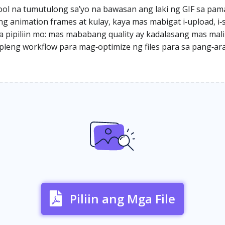
ol na tumutulong sa’yo na bawasan ang laki ng GIF sa pama
 ng animation frames at kulay, kaya mas mabigat i‑upload, i
 na pipiliin mo: mas mababang quality ay kadalasang mas mal
leng workflow para mag‑optimize ng files para sa pang‑ar
Piliin ang Mga File