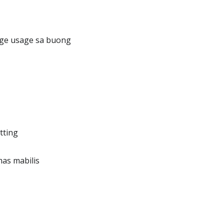
ge usage sa buong
tting
as mabilis