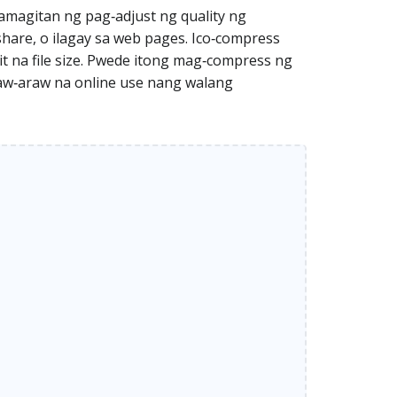
magitan ng pag‑adjust ng quality ng
‑share, o ilagay sa web pages. Ico‑compress
iit na file size. Pwede itong mag‑compress ng
aw‑araw na online use nang walang