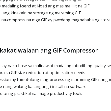
adaling i‑send at i‑load ang mas maliliit na GIF
i ang kinakain na storage ng maraming GIF
 na‑compress na mga GIF ay pwedeng magpababa ng stora
gkakatiwalaan ang GIF Compressor
ay naka‑base sa malinaw at madaling intindihing quality se
a sa GIF size reduction at optimization needs
ssion ay tumutulong mag‑process ng maraming GIF nang m
nang walang kailangang i‑install na software
ite ng praktikal na image productivity tools