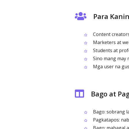
Para Kani
Content creators
Marketers at we
Students at profe
Sino mang may ma
Mga user na gust
Bago at Pa
Bago: sobrang la
Pagkatapos: naba
Bago: mabagal a