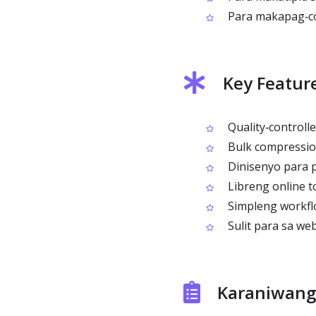
Para makapag‑co
Key Featur
Quality‑controll
Bulk compressio
Dinisenyo para pa
Libreng online t
Simpleng workfl
Sulit para sa web
Karaniwang