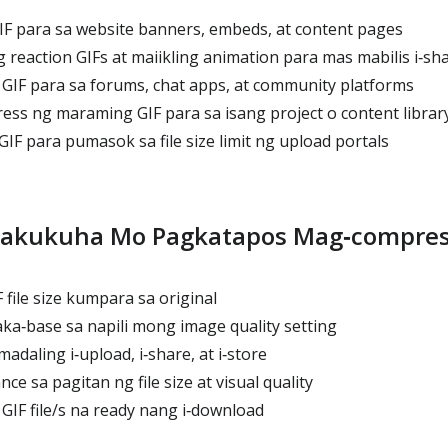
IF para sa website banners, embeds, at content pages
reaction GIFs at maiikling animation para mas mabilis i‑sh
GIF para sa forums, chat apps, at community platforms
ss ng maraming GIF para sa isang project o content librar
F para pumasok sa file size limit ng upload portals
akukuha Mo Pagkatapos Mag‑compre
 file size kumpara sa original
ka‑base sa napili mong image quality setting
adaling i‑upload, i‑share, at i‑store
ce sa pagitan ng file size at visual quality
IF file/s na ready nang i‑download