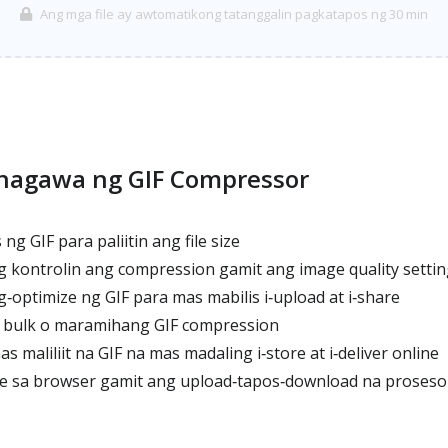
Ang mga file ay awtomatikong tatanggalin pagkatapos ng 30 min
nagawa ng GIF Compressor
 GIF para paliitin ang file size
kontrolin ang compression gamit ang image quality settin
ptimize ng GIF para mas mabilis i‑upload at i‑share
bulk o maramihang GIF compression
aliliit na GIF na mas madaling i‑store at i‑deliver online
 sa browser gamit ang upload‑tapos‑download na proseso