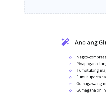
Ano ang Gi
Nagco‑compress ng
Pinapagana kang 
Tumutulong mag‑o
Sumusuporta sa 
Gumagawa ng mas m
Gumagana online