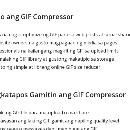
no ang GIF Compressor
 na nag‑o‑optimize ng GIF para sa web posts at social shar
bsite owners na gusto magpagaan ng media sa pages
ssionals na kailangang mag‑fit ng GIF sa upload limits
laking GIF library at gustong makatipid sa storage
o ng simple at libreng online GIF size reducer
gkatapos Gamitin ang GIF Compressor
ki ng GIF file para ma‑upload o ma‑share
wasan ang laki ng GIF gamit ang napiling quality level
ng page o messages dahil mabibigat ang GIF