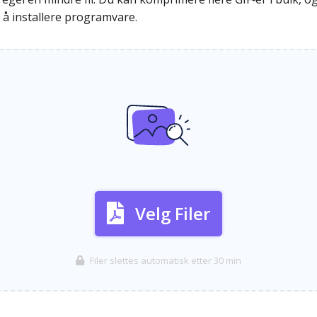
n å installere programvare.
Velg Filer
Filer slettes automatisk etter 30 min