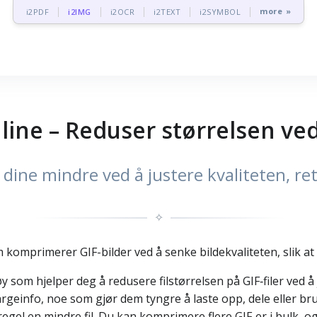
more »
i2PDF
i2IMG
i2OCR
i2TEXT
i2SYMBOL
ine – Reduser størrelsen ved 
e dine mindre ved å justere kvaliteten, ret
✧
omprimerer GIF-bilder ved å senke bildekvaliteten, slik at f
som hjelper deg å redusere filstørrelsen på GIF‑filer ved å 
einfo, noe som gjør dem tyngre å laste opp, dele eller bru
 regel en mindre fil. Du kan komprimere flere GIF‑er i bulk, og