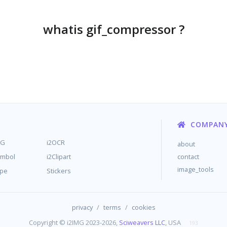
whatis gif_compressor ?
COMPAN
MG
i2OCR
about
ymbol
i2Clipart
contact
image_tools
ype
Stickers
/
/
privacy
terms
cookies
Copyright © i2IMG 2023-2026,
Sciweavers LLC
, USA
193