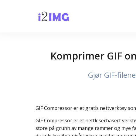
Komprimer GIF onl
Gjør GIF-filen
GIF Compressor er et gratis nettverktøy som k
GIF Compressor er et nettleserbasert verktøy 
store på grunn av mange rammer og mye farg
du selv kvalitetsnivå: lavere kvalitet gir som