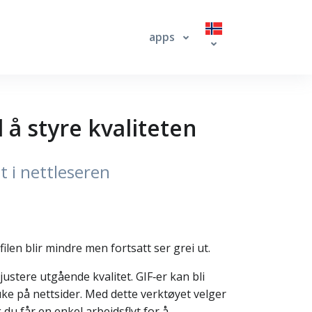
apps
å styre kvaliteten
t i nettleseren
ilen blir mindre men fortsatt ser grei ut.
justere utgående kvalitet. GIF‑er kan bli
ke på nettsider. Med dette verktøyet velger
 du får en enkel arbeidsflyt for å