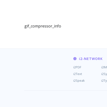
gif_compressor_info
i2
-NETWORK
i2PDF
i2I
i2Text
i2S
i2Speak
i2T