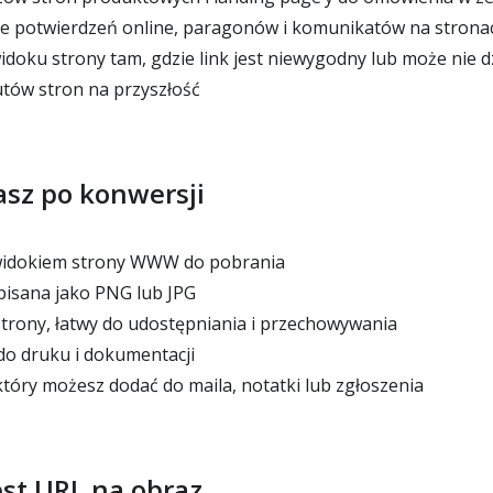
potwierdzeń online, paragonów i komunikatów na strona
doku strony tam, gdzie link jest niewygodny lub może nie d
utów stron na przyszłość
sz po konwersji
 widokiem strony WWW do pobrania
isana jako PNG lub JPG
strony, łatwy do udostępniania i przechowywania
o druku i dokumentacji
który możesz dodać do maila, notatki lub zgłoszenia
est URL na obraz