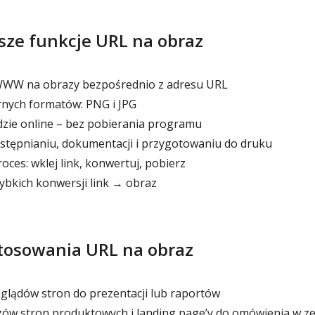
sze funkcje URL na obraz
WW na obrazy bezpośrednio z adresu URL
nych formatów: PNG i JPG
ie online – bez pobierania programu
tępnianiu, dokumentacji i przygotowaniu do druku
ces: wklej link, konwertuj, pobierz
bkich konwersji link → obraz
tosowania URL na obraz
lądów stron do prezentacji lub raportów
ów stron produktowych i landing page’y do omówienia w z