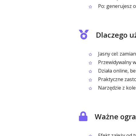
Po: generujesz o
Dlaczego u
Jasny cel: zami
Przewidywalny w
Działa online, 
Praktyczne zasto
Narzędzie z kole
Ważne ogra
Efekt zależy od 