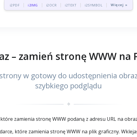
Więcej »
i2PDF
i2IMG
i2OCR
i2TEXT
i2SYMBOL
az – zamień stronę WWW na 
o strony w gotowy do udostępnienia obr
szybkiego podglądu
✧
, które zamienia stronę WWW podaną z adresu URL na obraz
darce, które zamienia stronę WWW na plik graficzny. Wkleja