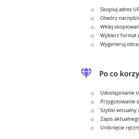
Skopiuj adres UR
Otwórz narzędzi
Wklej skopiowany
Wybierz format wy
Wygeneruj obraz 
Po co korz
Udostępnianie st
Przygotowanie s
Szybki wizualny 
Zapis aktualneg
Uniknięcie ręczn