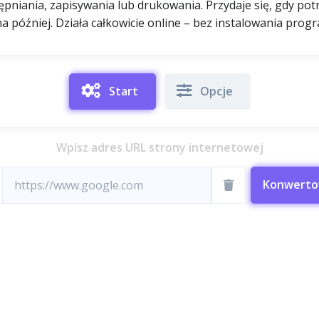
pniania, zapisywania lub drukowania. Przydaje się, gdy potr
a później. Działa całkowicie online – bez instalowania prog
Start
Opcje
Wpisz adres URL strony internetowej
Konwerto