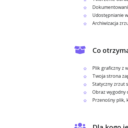
Dokumentowanie 
Udostępnianie wi
Archiwizacja zrz
Co otrzyma
Plik graficzny z
Twoja strona zap
Statyczny zrzut 
Obraz wygodny d
Przenośny plik, 
Dla kogo j