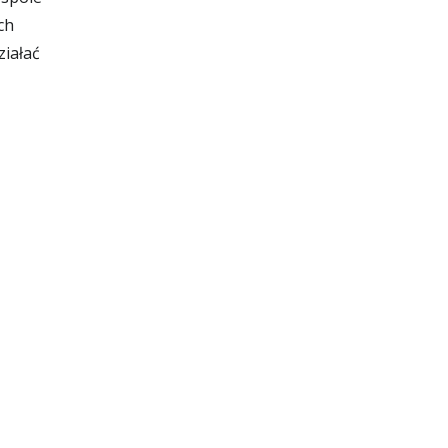
ch
ziałać