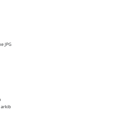
ke JPG
n
 arkib