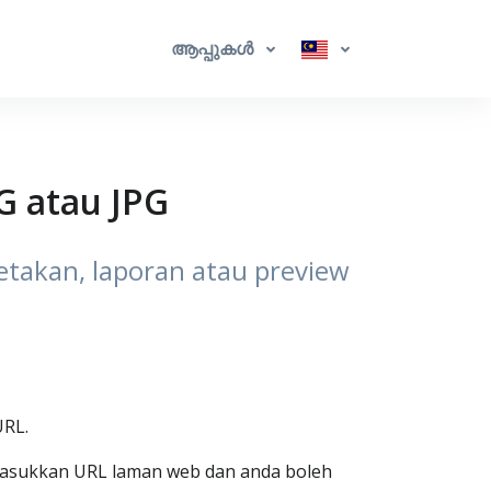
ആപ്പുകൾ
G atau JPG
etakan, laporan atau preview
URL.
a masukkan URL laman web dan anda boleh