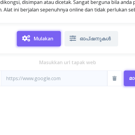
dikongsi, disimpan atau dicetak. Sangat berguna bila and
. Alat ini berjalan sepenuhnya online dan tidak perlukan 
Mulakan
ഓപ്ഷനുകൾ
Masukkan url tapak web
മാ