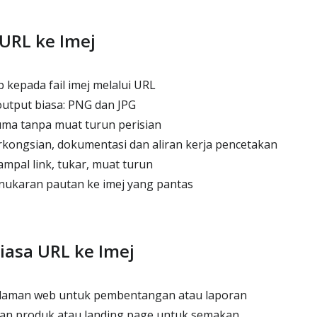
 URL ke Imej
kepada fail imej melalui URL
utput biasa: PNG dan JPG
uma tanpa muat turun perisian
kongsian, dokumentasi dan aliran kerja pencetakan
mpal link, tukar, muat turun
nukaran pautan ke imej yang pantas
asa URL ke Imej
laman web untuk pembentangan atau laporan
man produk atau landing page untuk semakan