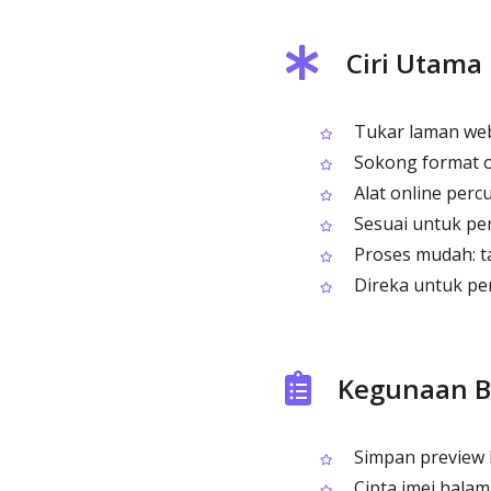
Ciri Utama
Tukar laman web 
Sokong format o
Alat online perc
Sesuai untuk per
Proses mudah: ta
Direka untuk pe
Kegunaan Bi
Simpan preview 
Cipta imej hala