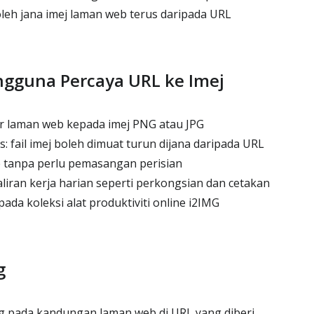
leh jana imej laman web terus daripada URL
gguna Percaya URL ke Imej
ar laman web kepada imej PNG atau JPG
: fail imej boleh dimuat turun dijana daripada URL
e tanpa perlu pemasangan perisian
aliran kerja harian seperti perkongsian dan cetakan
ada koleksi alat produktiviti online i2IMG
g
g pada kandungan laman web di URL yang diberi