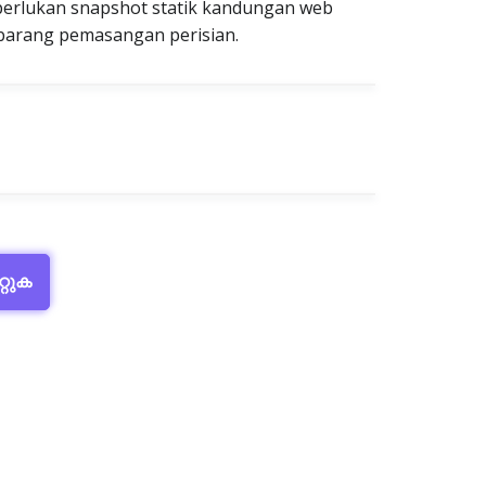
a perlukan snapshot statik kandungan web
sebarang pemasangan perisian.
റ്റുക