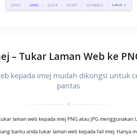
Lebih »
i2PDF
i2IMG
i2OCR
i2TEXT
i2SYMBOL
ej – Tukar Laman Web ke PN
web kepada imej mudah dikongsi untuk c
pantas
✧
g tukar laman web kepada imej PNG atau JPG menggunakan 
ar yang bantu anda tukar laman web kepada fail imej. Hany