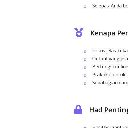
Selepas: Anda bo
Kenapa Pen
Fokus jelas: tuk
Output yang jelas
Berfungsi onlin
Praktikal untuk 
Sebahagian darip
Had Pentin
Hasil bergantun