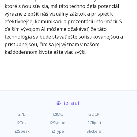
ktoré s ňou súvisia, má táto technológia potenciál
výrazne zlepšiť náš vizuálny zážitok a prispieť k
efektívnejšej komunikácii a prezentácii informácií. S
ďalším vývojom AI môžeme očakávať, že táto
technológia sa bude stávať ešte sofistikovanejšou a
prístupnejšou, čím sa jej význam v našom
každodennom živote ešte viac zvýši.
i2
-SIEŤ
i2PDF
i2IMG
i2OCR
i2Text
i2Symbol
i2Clipart
i2Speak
i2Type
Stickers