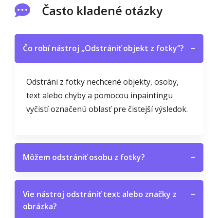
Často kladené otázky
Čo robí nástroj „Odstrániť objekt z fotky“?
−
Odstráni z fotky nechcené objekty, osoby,
text alebo chyby a pomocou inpaintingu
vyčistí označenú oblasť pre čistejší výsledok.
Môžem odstrániť osobu z fotky?
−
Vie nástroj odstrániť text alebo značky z
−
obrázka?