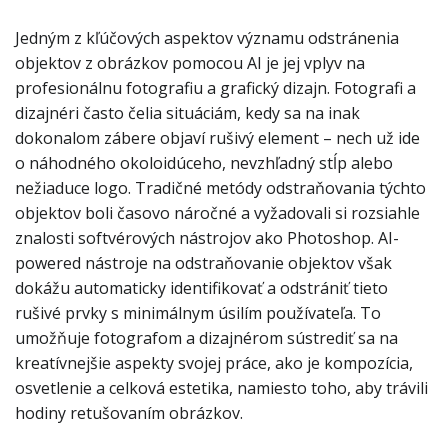
Jedným z kľúčových aspektov významu odstránenia
objektov z obrázkov pomocou AI je jej vplyv na
profesionálnu fotografiu a grafický dizajn. Fotografi a
dizajnéri často čelia situáciám, kedy sa na inak
dokonalom zábere objaví rušivý element – nech už ide
o náhodného okoloidúceho, nevzhľadný stĺp alebo
nežiaduce logo. Tradičné metódy odstraňovania týchto
objektov boli časovo náročné a vyžadovali si rozsiahle
znalosti softvérových nástrojov ako Photoshop. AI-
powered nástroje na odstraňovanie objektov však
dokážu automaticky identifikovať a odstrániť tieto
rušivé prvky s minimálnym úsilím používateľa. To
umožňuje fotografom a dizajnérom sústrediť sa na
kreatívnejšie aspekty svojej práce, ako je kompozícia,
osvetlenie a celková estetika, namiesto toho, aby trávili
hodiny retušovaním obrázkov.