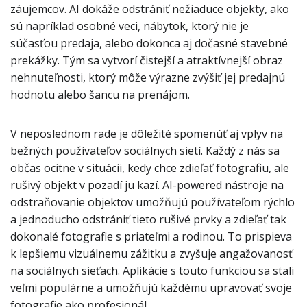
záujemcov. AI dokáže odstrániť nežiaduce objekty, ako
sú napríklad osobné veci, nábytok, ktorý nie je
súčasťou predaja, alebo dokonca aj dočasné stavebné
prekážky. Tým sa vytvorí čistejší a atraktívnejší obraz
nehnuteľnosti, ktorý môže výrazne zvýšiť jej predajnú
hodnotu alebo šancu na prenájom.
V neposlednom rade je dôležité spomenúť aj vplyv na
bežných používateľov sociálnych sietí. Každý z nás sa
občas ocitne v situácii, kedy chce zdieľať fotografiu, ale
rušivý objekt v pozadí ju kazí. AI-powered nástroje na
odstraňovanie objektov umožňujú používateľom rýchlo
a jednoducho odstrániť tieto rušivé prvky a zdieľať tak
dokonalé fotografie s priateľmi a rodinou. To prispieva
k lepšiemu vizuálnemu zážitku a zvyšuje angažovanosť
na sociálnych sieťach. Aplikácie s touto funkciou sa stali
veľmi populárne a umožňujú každému upravovať svoje
fotografie ako profesionál.