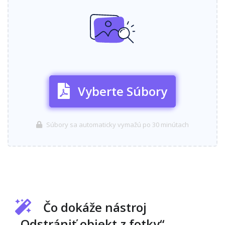
Vyberte Súbory
Súbory sa automaticky vymažú po 30 minútach
Čo dokáže nástroj
„Odstrániť objekt z fotky“