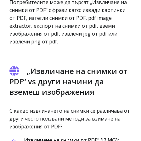
Потребителите може да търсят „Извличане на
снимки от PDF“ с фрази като: извади картинки
от PDF, изтегли снимки от PDF, pdf image
extractor, експорт на снимки от pdf, вземи
изображения от pdf, извлечи jpg от pdf или
извлечи png от pdf.
„Извличане на снимки от
PDF“ vs други начини да
вземеш изображения
С какво извличането на снимки се различава от
други често ползвани методи за взимане на
изображения от PDF?
„Извличане на снимки от PDF“ (i2IMG):