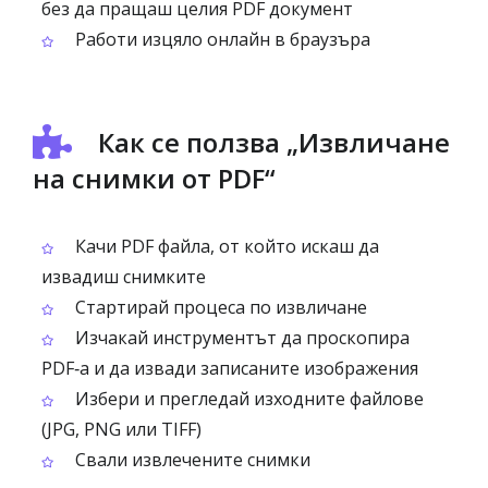
без да пращаш целия PDF документ
Работи изцяло онлайн в браузъра
Как се ползва „Извличане
на снимки от PDF“
Качи PDF файла, от който искаш да
извадиш снимките
Стартирай процеса по извличане
Изчакай инструментът да проскопира
PDF‑а и да извади записаните изображения
Избери и прегледай изходните файлове
(JPG, PNG или TIFF)
Свали извлечените снимки