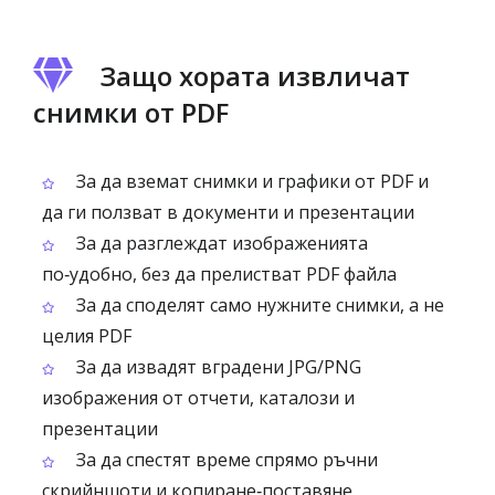
Защо хората извличат
снимки от PDF
За да вземат снимки и графики от PDF и
да ги ползват в документи и презентации
За да разглеждат изображенията
по‑удобно, без да прелистват PDF файла
За да споделят само нужните снимки, а не
целия PDF
За да извадят вградени JPG/PNG
изображения от отчети, каталози и
презентации
За да спестят време спрямо ръчни
скрийншоти и копиране‑поставяне