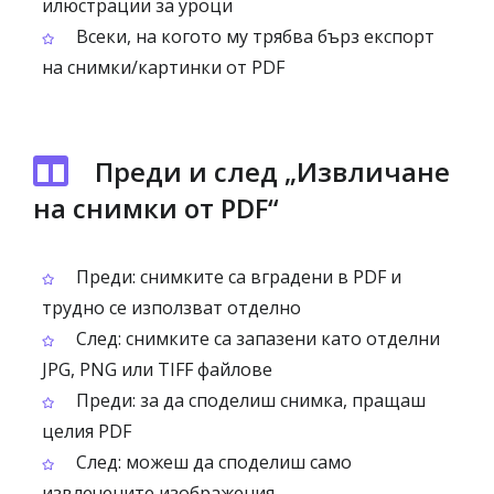
илюстрации за уроци
Всеки, на когото му трябва бърз експорт
на снимки/картинки от PDF
Преди и след „Извличане
на снимки от PDF“
Преди: снимките са вградени в PDF и
трудно се използват отделно
След: снимките са запазени като отделни
JPG, PNG или TIFF файлове
Преди: за да споделиш снимка, пращаш
целия PDF
След: можеш да споделиш само
извлечените изображения