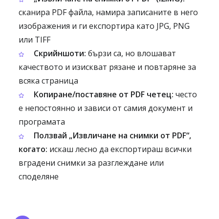
сканира PDF файла, намира записаните в него
изображения и ги експортира като JPG, PNG
или TIFF
Скрийншоти:
бързи са, но влошават
качеството и изискват рязане и повтаряне за
всяка страница
Копиране/поставяне от PDF четец:
често
е непостоянно и зависи от самия документ и
програмата
Ползвай „Извличане на снимки от PDF“,
когато:
искаш лесно да експортираш всички
вградени снимки за разглеждане или
споделяне