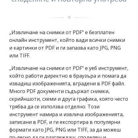
✧
„Извличане на снимки от PDF“ е безплатен
онлайн инструмент, който вади всички снимки
и картинки от PDF и ги запазва като JPG, PNG
или TIFF.
„Извличане на снимки от PDF“ е уеб инструмент,
който работи директно в браузъра и помага да
извадиш изображенията, вградени в PDF файл.
Много PDF документи съдържат снимки,
скрийншоти, схеми и друга графика, която често
трябва да се използва отделно. Този
инструмент намира и извлича изображенията,
записани в PDF, и ги експортира в популярни
формати като JPG, PNG или TIFF, за да можеш
по‑лесно да ги разглеждаш, споделяш и