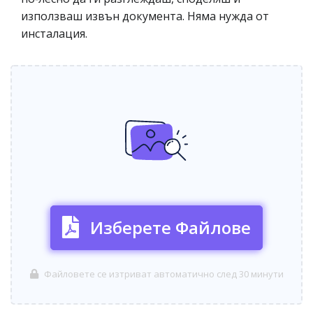
използваш извън документа. Няма нужда от
инсталация.
Изберете Файлове
Файловете се изтриват автоматично след 30 минути