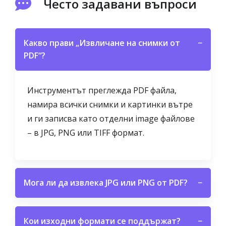
Често задавани въпроси
Какво прави „Извличане на снимки от
−
PDF“?
Инструментът преглежда PDF файла,
намира всички снимки и картинки вътре
и ги записва като отделни image файлове
– в JPG, PNG или TIFF формат.
Мога ли да извлека JPG или PNG от PDF?
−
Кои изходни формати се поддържат?
−