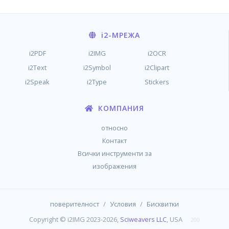
i2
-МРЕЖА
i2PDF
i2IMG
i2OCR
i2Text
i2Symbol
i2Clipart
i2Speak
i2Type
Stickers
КОМПАНИЯ
относно
Контакт
Всички инструменти за
изображения
/
/
поверителност
Условия
Бисквитки
Copyright © i2IMG 2023-2026,
Sciweavers LLC
, USA
200