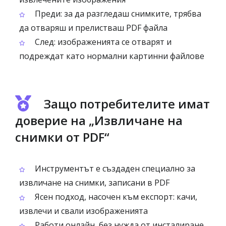
Преди: за да разгледаш снимките, трябва
да отваряш и прелиствaш PDF файла
След: изображенията се отварят и
подреждат като нормални картинни файлове
Защо потребителите имат
доверие на „Извличане на
снимки от PDF“
Инструментът е създаден специално за
извличане на снимки, записани в PDF
Ясен подход, насочен към експорт: качи,
извлечи и свали изображенията
Работи онлайн, без нужда от инсталиране