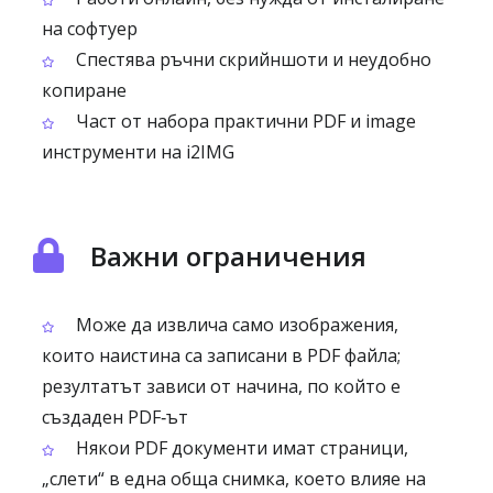
на софтуер
Спестява ръчни скрийншоти и неудобно
копиране
Част от набора практични PDF и image
инструменти на i2IMG
Важни ограничения
Може да извлича само изображения,
които наистина са записани в PDF файла;
резултатът зависи от начина, по който е
създаден PDF‑ът
Някои PDF документи имат страници,
„слети“ в една обща снимка, което влияе на