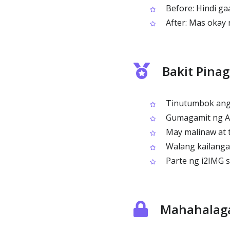
Before: Hindi ga
After: Mas okay n
Bakit Pina
Tinutumbok ang t
Gumagamit ng AI
May malinaw at 
Walang kailangan
Parte ng i2IMG s
Mahahalaga