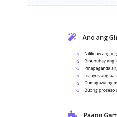
Ano ang Gi
Nililinaw ang m
Binubuhay ang k
Pinapaganda ang 
Inaayos ang bala
Gumagawa ng mas
Buong proseso ay
Paano Gami