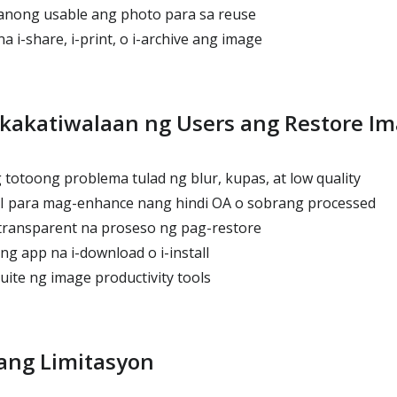
anong usable ang photo para sa reuse
a i-share, i-print, o i-archive ang image
gkakatiwalaan ng Users ang Restore I
otoong problema tulad ng blur, kupas, at low quality
 para mag-enhance nang hindi OA o sobrang processed
transparent na proseso ng pag-restore
g app na i-download o i-install
uite ng image productivity tools
ng Limitasyon