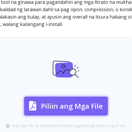
 tool na ginawa para pagandahin ang mga litrato na mukhan
idad ng larawan dahil sa pag-iipon, compression, o kondi
alakasin ang kulay, at ayusin ang overall na itsura habang 
 walang kailangang i-install.
Piliin ang Mga File
Ang mga file ay awtomatikong tatanggalin pagkatapos ng 30 min