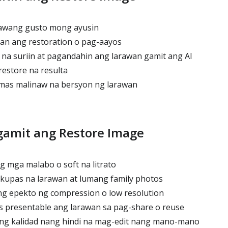
rawang gusto mong ayusin
ulan ang restoration o pag-aayos
na suriin at pagandahin ang larawan gamit ang AI
restore na resulta
mas malinaw na bersyon ng larawan
gamit ang Restore Image
 mga malabo o soft na litrato
kupas na larawan at lumang family photos
g epekto ng compression o low resolution
 presentable ang larawan sa pag-share o reuse
g kalidad nang hindi na mag-edit nang mano-mano