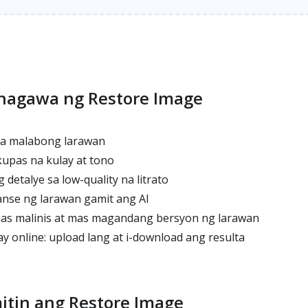
nagawa ng Restore Image
ga malabong larawan
upas na kulay at tono
detalye sa low-quality na litrato
nse ng larawan gamit ang AI
 malinis at mas magandang bersyon ng larawan
 online: upload lang at i-download ang resulta
tin ang Restore Image