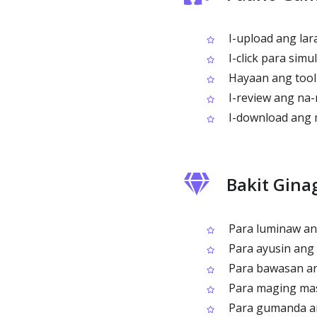
I-upload ang la
I-click para sim
Hayaan ang tool 
I-review ang na-
I-download ang 
Bakit Gina
Para luminaw ang
Para ayusin ang 
Para bawasan an
Para maging mas
Para gumanda an