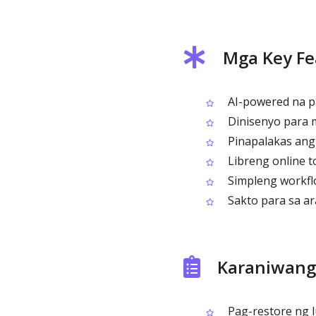
Mga Key Fe
AI-powered na p
Dinisenyo para m
Pinapalakas ang 
Libreng online to
Simpleng workflo
Sakto para sa ar
Karaniwang
Pag-restore ng l