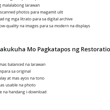
 malalabong larawan
scanned photos para magamit ulit
d ng mga litrato para sa digital archive
ow-quality na images para sa modern na displays
akukuha Mo Pagkatapos ng Restorati
mas balanced na larawan
para sa original
lay at mas ayos na tono
as usable na photo
le na handang i-download