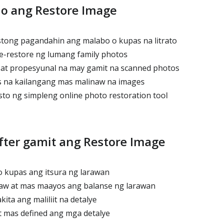
no ang Restore Image
tong pagandahin ang malabo o kupas na litrato
-restore ng lumang family photos
at propesyunal na may gamit na scanned photos
s na kailangang mas malinaw na images
sto ng simpleng online photo restoration tool
After gamit ang Restore Image
 kupas ang itsura ng larawan
naw at mas maayos ang balanse ng larawan
ita ang maliliit na detalye
at mas defined ang mga detalye