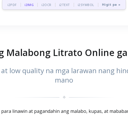
Higit pa »
i2PDF
i2IMG
i2OCR
i2TEXT
i2SYMBOL
g Malabong Litrato Online ga
 at low quality na mga larawan nang hi
mano
✧
 para linawin at pagandahin ang malabo, kupas, at mababang 