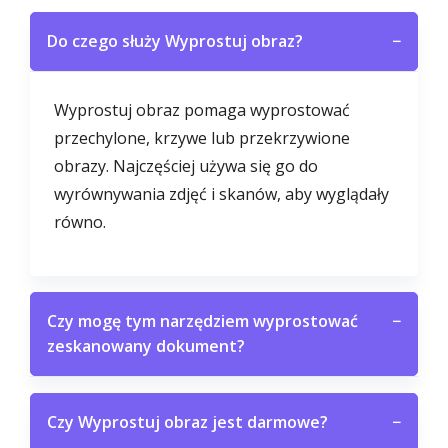
Do czego służy Wyprostuj obraz?
−
Wyprostuj obraz pomaga wyprostować
przechylone, krzywe lub przekrzywione
obrazy. Najczęściej używa się go do
wyrównywania zdjęć i skanów, aby wyglądały
równo.
Czy mogę tym narzędziem wyprostować
−
zeskanowany dokument?
Czy Wyprostuj obraz jest darmowe?
−