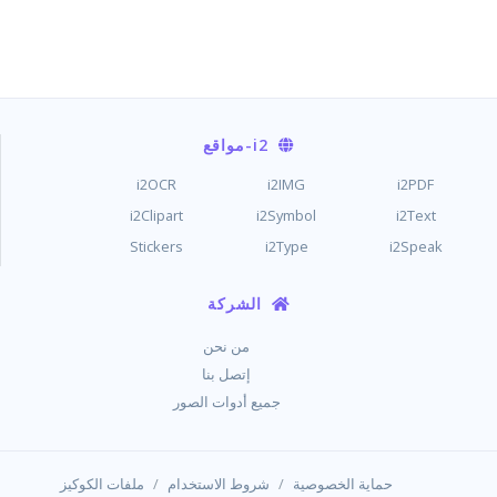
i2
-مواقع
i2OCR
i2IMG
i2PDF
i2Clipart
i2Symbol
i2Text
Stickers
i2Type
i2Speak
الشركة
من نحن
إتصل بنا
جميع أدوات الصور
/
/
حماية الخصوصية
شروط الاستخدام
ملفات الكوكيز