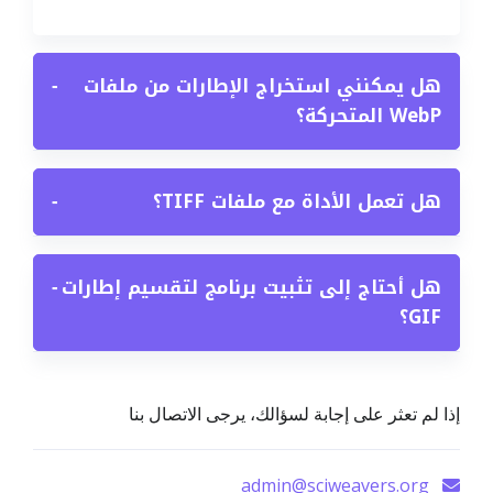
هل يمكنني استخراج الإطارات من ملفات
−
WebP المتحركة؟
هل تعمل الأداة مع ملفات TIFF؟
−
هل أحتاج إلى تثبيت برنامج لتقسيم إطارات
−
GIF؟
إذا لم تعثر على إجابة لسؤالك، يرجى الاتصال بنا
admin@sciweavers.org