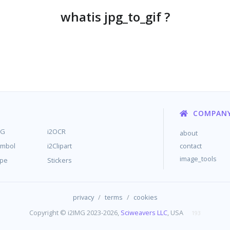
whatis jpg_to_gif ?
COMPAN
MG
i2OCR
about
ymbol
i2Clipart
contact
image_tools
ype
Stickers
/
/
privacy
terms
cookies
Copyright © i2IMG 2023-2026,
Sciweavers LLC
, USA
193