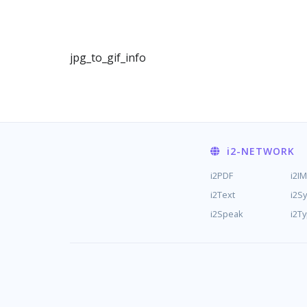
jpg_to_gif_info
i2
-NETWORK
i2PDF
i2I
i2Text
i2S
i2Speak
i2T