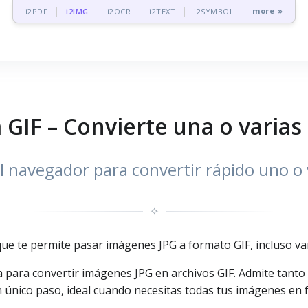
more »
i2PDF
i2IMG
i2OCR
i2TEXT
i2SYMBOL
 GIF – Convierte una o varia
l navegador para convertir rápido uno o v
✧
que te permite pasar imágenes JPG a formato GIF, incluso vari
a para convertir imágenes JPG en archivos GIF. Admite tanto
 único paso, ideal cuando necesitas todas tus imágenes en 