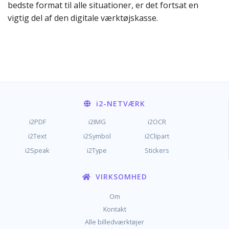
bedste format til alle situationer, er det fortsat en
vigtig del af den digitale værktøjskasse.
i2
-NETVÆRK
i2PDF
i2IMG
i2OCR
i2Text
i2Symbol
i2Clipart
i2Speak
i2Type
Stickers
VIRKSOMHED
Om
Kontakt
Alle billedværktøjer