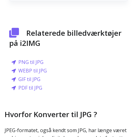
Relaterede billedværktøjer
på i2IMG
PNG til JPG
WEBP til JPG
GIF til JPG
PDF til JPG
Hvorfor Konverter til JPG ?
JPEG-formatet, også kendt som JPG, har længe været