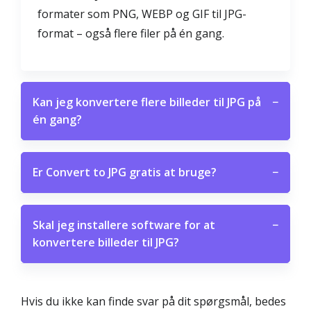
formater som PNG, WEBP og GIF til JPG-
format – også flere filer på én gang.
Kan jeg konvertere flere billeder til JPG på
−
én gang?
Er Convert to JPG gratis at bruge?
−
Skal jeg installere software for at
−
konvertere billeder til JPG?
Hvis du ikke kan finde svar på dit spørgsmål, bedes