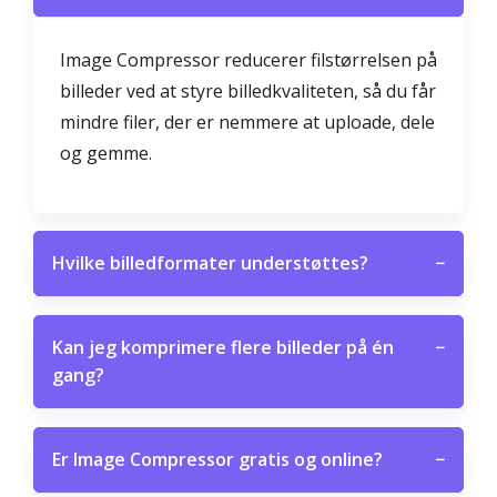
Image Compressor reducerer filstørrelsen på
billeder ved at styre billedkvaliteten, så du får
mindre filer, der er nemmere at uploade, dele
og gemme.
Hvilke billedformater understøttes?
−
Kan jeg komprimere flere billeder på én
−
gang?
Er Image Compressor gratis og online?
−