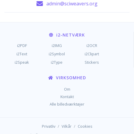
admin@sciweavers.org
i2
-NETVÆRK
i2PDF
i2IMG
i2OCR
i2Text
i2Symbol
i2Clipart
i2Speak
i2Type
Stickers
VIRKSOMHED
Om
Kontakt
Alle billedværktøjer
/
/
Privatliv
Vilkår
Cookies