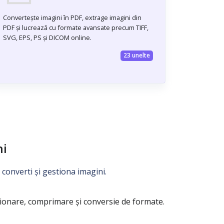
Convertește imagini în PDF, extrage imagini din
PDF și lucrează cu formate avansate precum TIFF,
SVG, EPS, PS și DICOM online.
23 unelte
ni
converti și gestiona imagini.
nsionare, comprimare și conversie de formate.