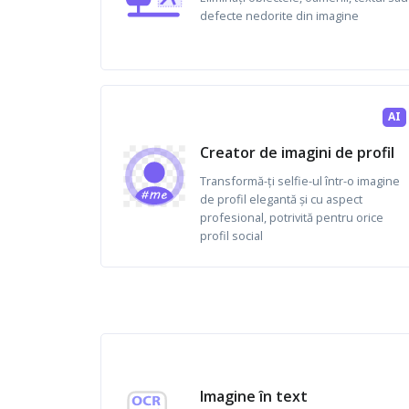
defecte nedorite din imagine
AI
Creator de imagini de profil
Transformă-ți selfie-ul într-o imagine
de profil elegantă și cu aspect
profesional, potrivită pentru orice
profil social
Imagine în text