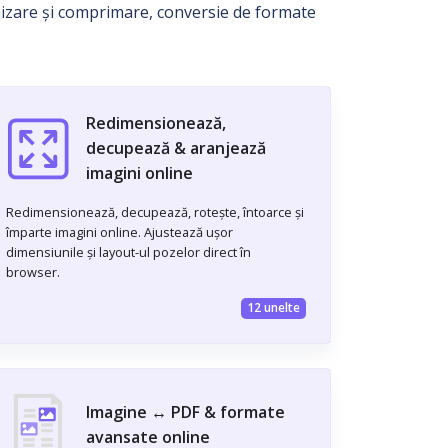
mizare și comprimare, conversie de formate
Redimensionează,
decupează & aranjează
imagini online
Redimensionează, decupează, rotește, întoarce și
împarte imagini online. Ajustează ușor
dimensiunile și layout-ul pozelor direct în
browser.
12 unelte
Imagine ↔ PDF & formate
avansate online