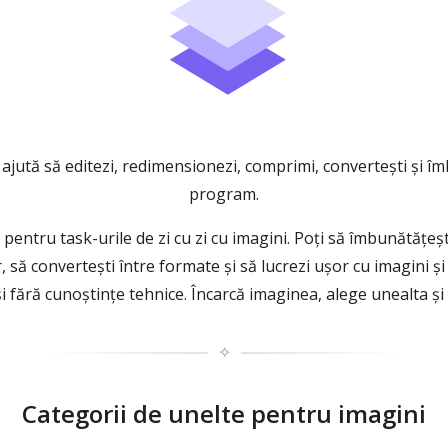
ajută să editezi, redimensionezi, comprimi, convertești și îm
program.
entru task-urile de zi cu zi cu imagini. Poți să îmbunătățești 
 să convertești între formate și să lucrezi ușor cu imagini ș
 fără cunoștințe tehnice. Încarcă imaginea, alege unealta și d
✧
Categorii de unelte pentru imagini