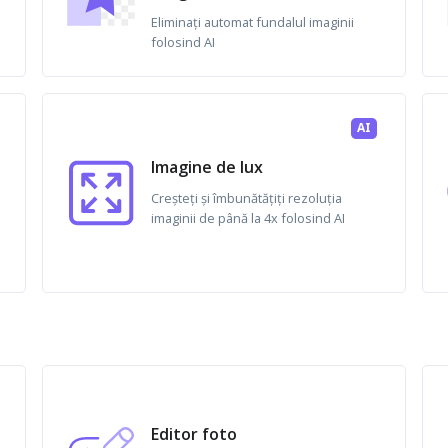
Eliminați automat fundalul imaginii
folosind AI
AI
Imagine de lux
Creșteți și îmbunătățiți rezoluția
imaginii de până la 4x folosind AI
Editor foto