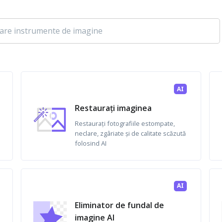
AI
Restaurați imaginea
Restaurați fotografiile estompate,
neclare, zgâriate și de calitate scăzută
folosind AI
AI
Eliminator de fundal de
imagine AI