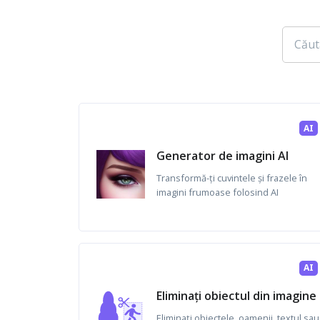
AI
Generator de imagini AI
Transformă-ți cuvintele și frazele în
imagini frumoase folosind AI
AI
Eliminați obiectul din imagine
Eliminați obiectele, oamenii, textul sau