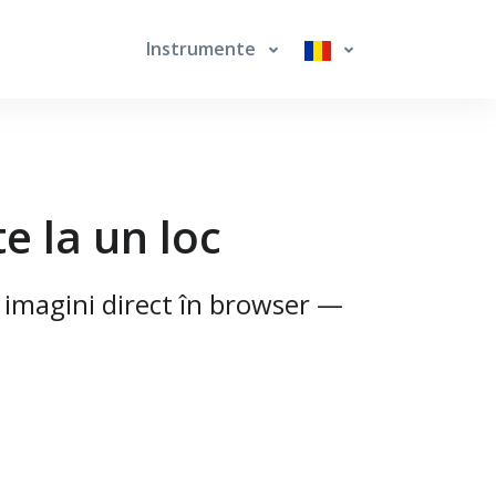
Instrumente
e la un loc
imagini direct în browser —