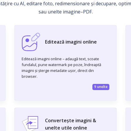
tățire cu AI, editare foto, redimensionare și decupare, opti
sau unelte imagine–PDF.
Editează imagini online
Editează imagini online – adaugă text, scoate
fundalul, pune watermark pe poze, îndreaptă
imagini și șterge metadate ușor, direct din
browser.
9 unelte
Convertește imagini &
unelte utile online