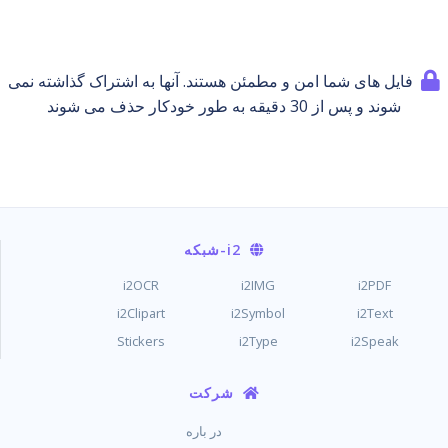
فایل های شما امن و مطمئن هستند. آنها به اشتراک گذاشته نمی
شوند و پس از 30 دقیقه به طور خودکار حذف می شوند
i2
-شبکه
i2OCR
i2IMG
i2PDF
i2Clipart
i2Symbol
i2Text
Stickers
i2Type
i2Speak
شرکت
در باره