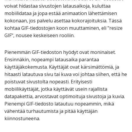
voivat hidastaa sivustojen latausaikoja, kuluttaa
mobiilidataa ja jopa estää animaation lähettämisen
kokonaan, jos palvelu asettaa kokorajoituksia. Tässä
kohtaa GIF-tiedostojen koon muuttaminen, eli "resize
GIF", nousee keskeiseen rooliin.
Pienemmän GIF-tiedoston hyödyt ovat moninaiset.
Ensinnäkin, nopeampi latausaika parantaa
käyttäjäkokemusta. Käyttäjät ovat kärsimättömiä, ja
hitaasti latautuva sivu tai kuva voi johtaa siihen, että he
poistuvat sivustolta nopeasti. Erityisesti
mobiilikäyttäjät, jotka käyttävät usein rajallista
datapakettia, arvostavat optimoituja sivustoja ja kuvia.
Pienempi GIF-tiedosto latautuu nopeammin, mikä
vähentää turhautumista ja pitää käyttäjän
kiinnostuneena.