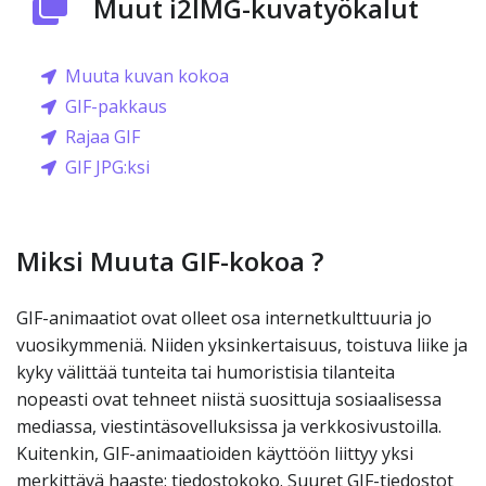
Muut i2IMG-kuvatyökalut
Muuta kuvan kokoa
GIF-pakkaus
Rajaa GIF
GIF JPG:ksi
Miksi Muuta GIF-kokoa ?
GIF-animaatiot ovat olleet osa internetkulttuuria jo
vuosikymmeniä. Niiden yksinkertaisuus, toistuva liike ja
kyky välittää tunteita tai humoristisia tilanteita
nopeasti ovat tehneet niistä suosittuja sosiaalisessa
mediassa, viestintäsovelluksissa ja verkkosivustoilla.
Kuitenkin, GIF-animaatioiden käyttöön liittyy yksi
merkittävä haaste: tiedostokoko. Suuret GIF-tiedostot