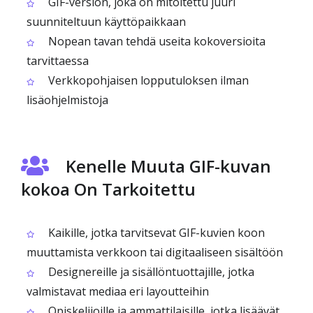
GIF-version, joka on mitoitettu juuri
suunniteltuun käyttöpaikkaan
Nopean tavan tehdä useita kokoversioita
tarvittaessa
Verkkopohjaisen lopputuloksen ilman
lisäohjelmistoja
Kenelle Muuta GIF-kuvan
kokoa On Tarkoitettu
Kaikille, jotka tarvitsevat GIF-kuvien koon
muuttamista verkkoon tai digitaaliseen sisältöön
Designereille ja sisällöntuottajille, jotka
valmistavat mediaa eri layoutteihin
Opiskelijoille ja ammattilaisille, jotka lisäävät