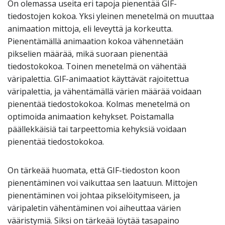
On olemassa useita eri tapoja pienentää GIF-
tiedostojen kokoa. Yksi yleinen menetelmä on muuttaa
animaation mittoja, eli leveyttä ja korkeutta.
Pienentämällä animaation kokoa vähennetään
pikselien määrää, mikä suoraan pienentää
tiedostokokoa. Toinen menetelmä on vähentää
väripalettia. GIF-animaatiot käyttävät rajoitettua
väripalettia, ja vähentämällä värien määrää voidaan
pienentää tiedostokokoa. Kolmas menetelmä on
optimoida animaation kehykset. Poistamalla
päällekkäisiä tai tarpeettomia kehyksiä voidaan
pienentää tiedostokokoa.
On tärkeää huomata, että GIF-tiedoston koon
pienentäminen voi vaikuttaa sen laatuun. Mittojen
pienentäminen voi johtaa pikselöitymiseen, ja
väripaletin vähentäminen voi aiheuttaa värien
vääristymiä. Siksi on tärkeää löytää tasapaino