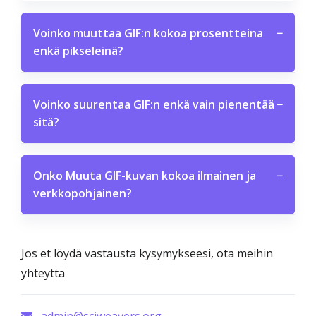
Voinko muuttaa GIF:n kokoa prosentteina
−
enkä pikseleinä?
Voinko suurentaa GIF:n enkä vain pienentää
−
sitä?
Onko Muuta GIF-kuvan kokoa ilmainen ja
−
verkkopohjainen?
Jos et löydä vastausta kysymykseesi, ota meihin
yhteyttä