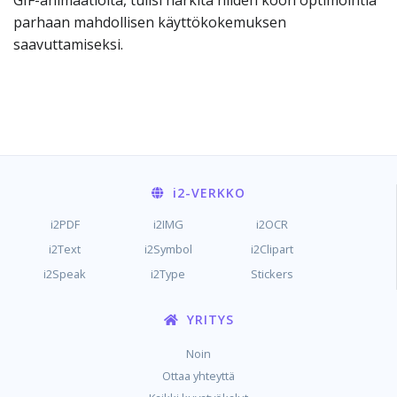
GIF-animaatioita, tulisi harkita niiden koon optimointia
parhaan mahdollisen käyttökokemuksen
saavuttamiseksi.
i2
-VERKKO
i2PDF
i2IMG
i2OCR
i2Text
i2Symbol
i2Clipart
i2Speak
i2Type
Stickers
YRITYS
Noin
Ottaa yhteyttä