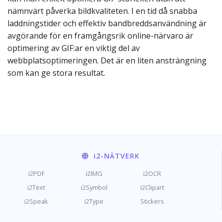
nämnvärt påverka bildkvaliteten. I en tid då snabba
laddningstider och effektiv bandbreddsanvändning är
avgörande för en framgångsrik online-närvaro är
optimering av GIF:ar en viktig del av
webbplatsoptimeringen. Det är en liten ansträngning
som kan ge stora resultat.
i2
-NÄTVERK
i2PDF
i2IMG
i2OCR
i2Text
i2Symbol
i2Clipart
i2Speak
i2Type
Stickers