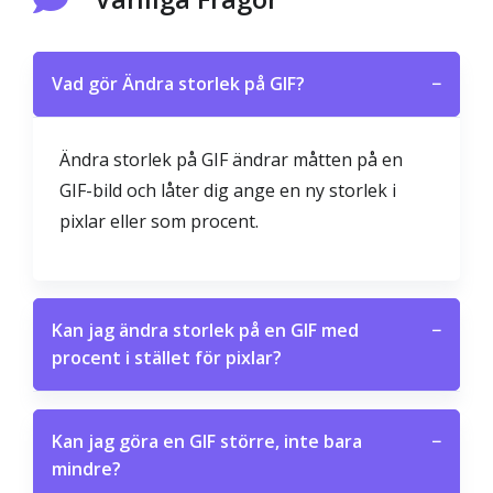
Vad gör Ändra storlek på GIF?
−
Ändra storlek på GIF ändrar måtten på en
GIF-bild och låter dig ange en ny storlek i
pixlar eller som procent.
Kan jag ändra storlek på en GIF med
−
procent i stället för pixlar?
Kan jag göra en GIF större, inte bara
−
mindre?