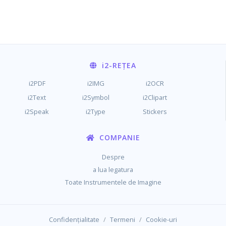
i2
-REȚEA
i2PDF
i2IMG
i2OCR
i2Text
i2Symbol
i2Clipart
i2Speak
i2Type
Stickers
COMPANIE
Despre
a lua legatura
Toate Instrumentele de Imagine
/
/
Confidențialitate
Termeni
Cookie-uri