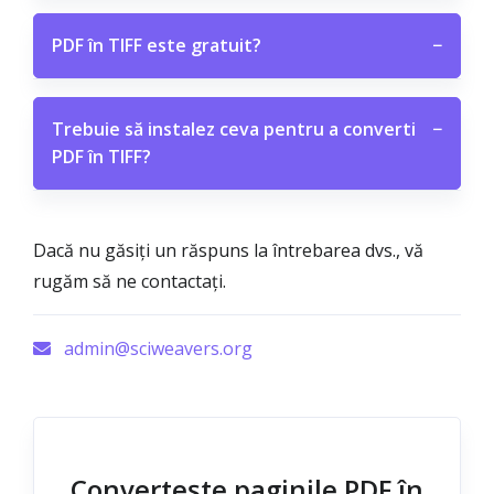
PDF în TIFF este gratuit?
−
Trebuie să instalez ceva pentru a converti
−
PDF în TIFF?
Dacă nu găsiți un răspuns la întrebarea dvs., vă
rugăm să ne contactați.
admin@sciweavers.org
Convertește paginile PDF în