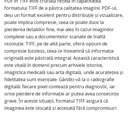
PDF în TIFF este crucială rezidă în capacitatea
formatului TIFF de a păstra calitatea imaginii. PDF-ul,
deși un format excelent pentru distribuție și vizualizare,
poate implica compresie, ceea ce poate duce la
pierderea detaliilor fine, mai ales în cazul imaginilor
complexe sau a documentelor scanate de înaltă
rezoluție. TIFF, pe de altă parte, oferă opțiuni de
compresie lossless, ceea ce înseamnă că informația
originală este păstrată integral. Această caracteristică
este vitală în domenii precum arhivele istorice,
imagistica medicală sau arta digitală, unde acuratețea și
fidelitatea sunt esențiale. Gândiți-vă la o radiografie
digitală: fiecare pixel contează pentru diagnostic, iar
orice pierdere de informație ar putea avea consecințe
grave. În aceste situații, formatul TIFF asigură că
imaginea este stocată și accesată fără compromisuri.