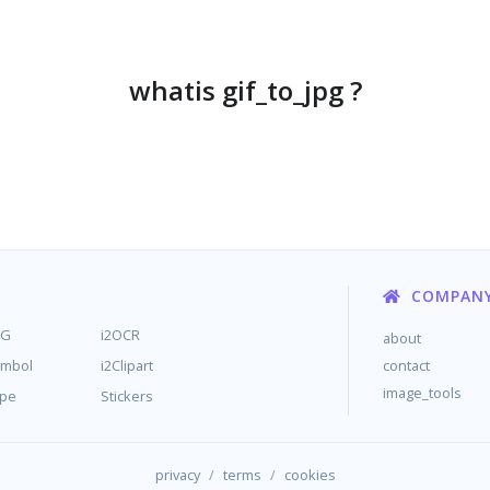
whatis gif_to_jpg ?
COMPAN
MG
i2OCR
about
ymbol
i2Clipart
contact
image_tools
ype
Stickers
/
/
privacy
terms
cookies