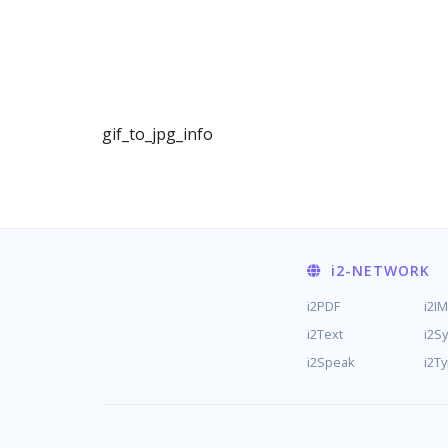
gif_to_jpg_info
i2
-NETWORK
i2PDF
i2I
i2Text
i2S
i2Speak
i2T