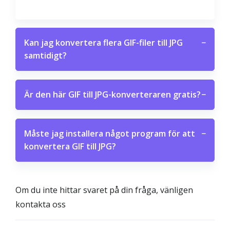
Kan jag konvertera flera GIF-filer till JPG
−
samtidigt?
Är den här GIF till JPG-konverteraren gratis?
−
Måste jag installera något program för att
−
konvertera GIF till JPG?
Om du inte hittar svaret på din fråga, vänligen
kontakta oss