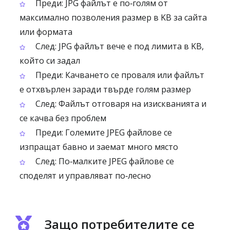
Преди: JPG файлът е по‑голям от
максимално позволения размер в KB за сайта
или формата
След: JPG файлът вече е под лимита в KB,
който си задал
Преди: Качването се проваля или файлът
е отхвърлен заради твърде голям размер
След: Файлът отговаря на изискванията и
се качва без проблем
Преди: Големите JPEG файлове се
изпращат бавно и заемат много място
След: По‑малките JPEG файлове се
споделят и управляват по‑лесно
Защо потребителите се