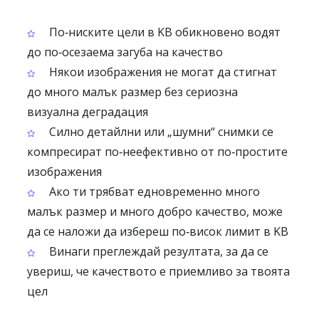
По‑ниските цели в KB обикновено водят
до по‑осезаема загуба на качество
Някои изображения не могат да стигнат
до много малък размер без сериозна
визуална деградация
Силно детайлни или „шумни“ снимки се
компресират по‑неефективно от по‑простите
изображения
Ако ти трябват едновременно много
малък размер и много добро качество, може
да се наложи да избереш по‑висок лимит в KB
Винаги преглеждай резултата, за да се
увериш, че качеството е приемливо за твоята
цел