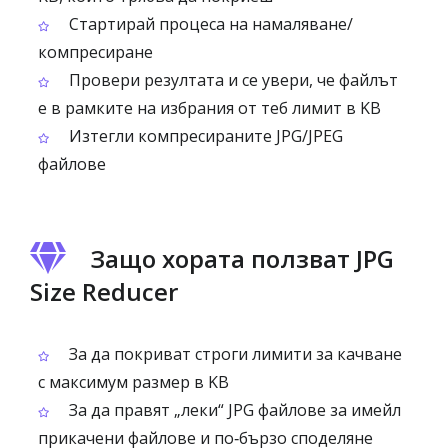
Стартирай процеса на намаляване/
компресиране
Провери резултата и се увери, че файлът
е в рамките на избрания от теб лимит в KB
Изтегли компресираните JPG/JPEG
файлове
Защо хората ползват JPG
Size Reducer
За да покриват строги лимити за качване
с максимум размер в KB
За да правят „леки“ JPG файлове за имейл
прикачени файлове и по‑бързо споделяне