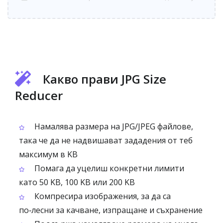
Какво прави JPG Size
Reducer
Намалява размера на JPG/JPEG файлове,
така че да не надвишават зададения от теб
максимум в KB
Помага да уцелиш конкретни лимити
като 50 KB, 100 KB или 200 KB
Компресира изображения, за да са
по‑лесни за качване, изпращане и съхранение