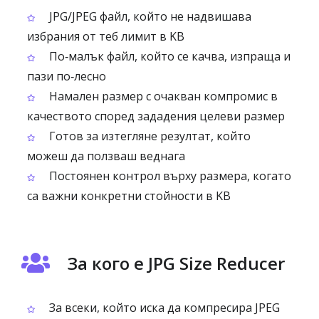
JPG/JPEG файл, който не надвишава
избрания от теб лимит в KB
По‑малък файл, който се качва, изпраща и
пази по‑лесно
Намален размер с очакван компромис в
качеството според зададения целеви размер
Готов за изтегляне резултат, който
можеш да ползваш веднага
Постоянен контрол върху размера, когато
са важни конкретни стойности в KB
За кого е JPG Size Reducer
За всеки, който иска да компресира JPEG