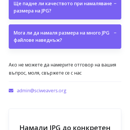
Ще падне ли качеството при намаляване
−
размера на JPG?
Мога ли да намаля размера на много JPG
−
файлове наведнъж?
Ако не можете да намерите отговор на вашия
въпрос, моля, свържете се с нас
admin@sciweavers.org
Намали JPG до конкретен