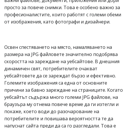
важни файлове, документи, приложения или дори
просто за повече снимки. Това е особено важно за
професионалистите, които работят с големи обеми
от изображения, като фотографи и дизайнери.
Освен спестяването на място, намаляването на
размера на JPG файловете значително подобрява
скоростта на зареждане на уебсайтове. В днешния
динамичен свят, потребителите очакват
уебсайтовете да се зареждат бързо и ефективно.
Големите изображения са една от основните
причини за бавно зареждане на страниците. Когато
уебсайтът съдържа много големи JPG файлове, на
браузъра му отнема повече време да ги изтегли и
покаже, което води до разочарование на
потребителите и повишава вероятността те да
напуснат сайта преди да са го разгледали. Това е