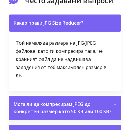
Често задавани въпроси
Какво прави JPG Size Reducer?
−
Той намалява размера на JPG/JPEG
файлове, като ги компресира така, че
крайният файл да не надвишава
зададения от теб максимален размер в
KB.
Мога ли да компресирам JPEG до
−
конкретен размер като 50 KB или 100 KB?