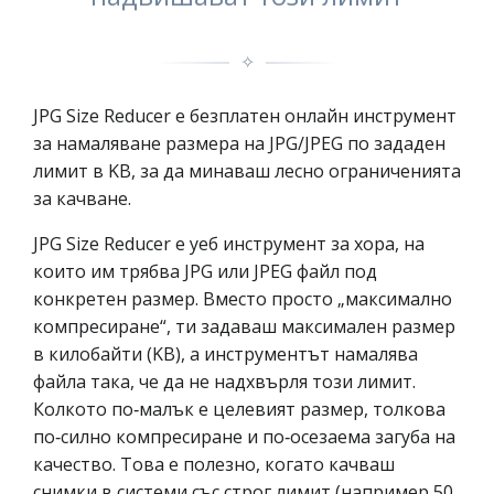
✧
JPG Size Reducer е безплатен онлайн инструмент
за намаляване размера на JPG/JPEG по зададен
лимит в KB, за да минаваш лесно ограниченията
за качване.
JPG Size Reducer е уеб инструмент за хора, на
които им трябва JPG или JPEG файл под
конкретен размер. Вместо просто „максимално
компресиране“, ти задаваш максимален размер
в килобайти (KB), а инструментът намалява
файла така, че да не надхвърля този лимит.
Колкото по‑малък е целевият размер, толкова
по‑силно компресиране и по‑осезаема загуба на
качество. Това е полезно, когато качваш
снимки в системи със строг лимит (например 50