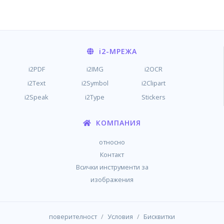
i2
-МРЕЖА
i2PDF
i2IMG
i2OCR
i2Text
i2Symbol
i2Clipart
i2Speak
i2Type
Stickers
КОМПАНИЯ
относно
Контакт
Всички инструменти за
изображения
/
/
поверителност
Условия
Бисквитки