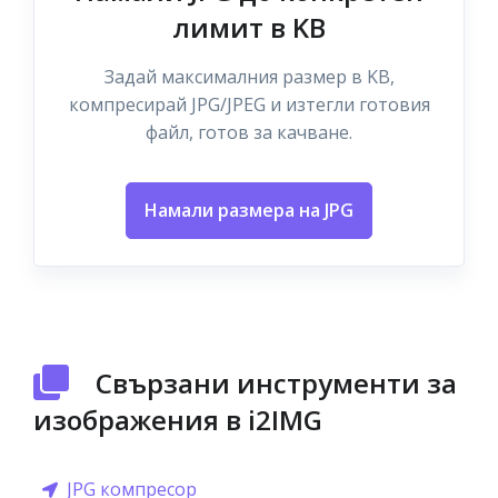
лимит в KB
Задай максималния размер в KB,
компресирай JPG/JPEG и изтегли готовия
файл, готов за качване.
Намали размера на JPG
Свързани инструменти за
изображения в i2IMG
JPG компресор