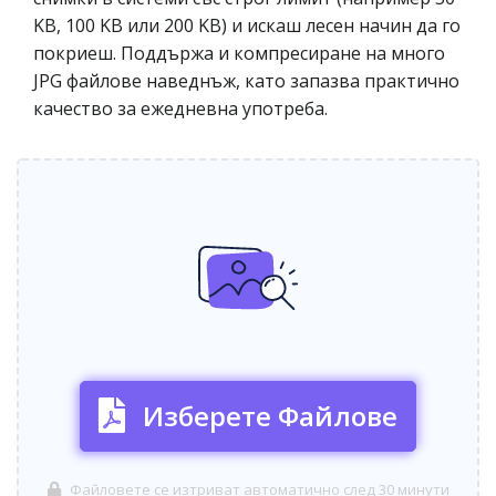
KB, 100 KB или 200 KB) и искаш лесен начин да го
покриеш. Поддържа и компресиране на много
JPG файлове наведнъж, като запазва практично
качество за ежедневна употреба.
Изберете Файлове
Файловете се изтриват автоматично след 30 минути