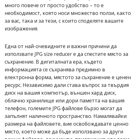
много повече от просто удобство – то е
необходимост, която носи множество ползи, както
за вас, така и за тези, с които споделяте вашите
изображения.
Една от най-очевидните и важни причини да
използвате JPG size reducer е да спестите място за
съхранение. В дигиталната ера, където
информацията се съхранява предимно в
електронна форма, мястото за съхранение е ценен
ресурс. Независимо дали става въпрос за твърдия
диск на вашия компютър, външен хард диск,
облачно хранилище или дори паметта на вашия
телефон, големите JPG файлове бързо могат да
запълнят наличното пространство. Намалявайки
размера на файловете, вие освобождавате ценно
място, което може да бъде използвано за други