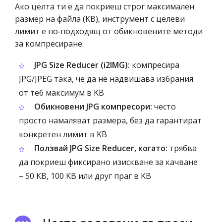
Ако целта ти е да покриеш строг максимален
размер на файла (KB), инструмент с целеви
лимит е по‑подходящ от обикновените методи
за компресиране.
JPG Size Reducer (i2IMG):
компресира
JPG/JPEG така, че да не надвишава избрания
от теб максимум в KB
Обикновени JPG компресори:
често
просто намаляват размера, без да гарантират
конкретен лимит в KB
Ползвай JPG Size Reducer, когато:
трябва
да покриеш фиксирано изискване за качване
– 50 KB, 100 KB или друг праг в KB