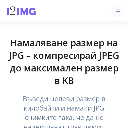
Намаляване размер на
JPG – компресирай JPEG
до максимален размер
в KB
Въведи целеви размер в
килобайти и намали JPG
снимките така, че да не
надвишават този лимит