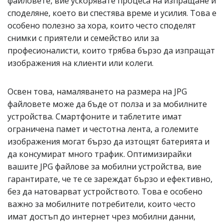
файловете, вие ускорявате процеса на изпращане и
споделяне, което ви спестява време и усилия. Това е
особено полезно за хора, които често споделят
снимки с приятели и семейство или за
професионалисти, които трябва бързо да изпращат
изображения на клиенти или колеги.
Освен това, намаляването на размера на JPG
файловете може да бъде от полза и за мобилните
устройства. Смартфоните и таблетите имат
ограничена памет и честотна лента, а големите
изображения могат бързо да изтощят батерията и
да консумират много трафик. Оптимизирайки
вашите JPG файлове за мобилни устройства, вие
гарантирате, че те се зареждат бързо и ефективно,
без да натоварват устройството. Това е особено
важно за мобилните потребители, които често
имат достъп до интернет чрез мобилни данни,