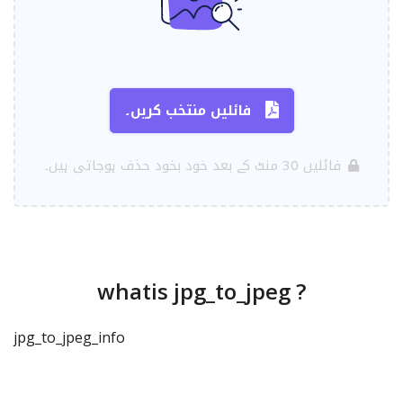
فائلیں منتخب کریں۔
فائلیں 30 منٹ کے بعد خود بخود حذف ہوجاتی ہیں۔
whatis jpg_to_jpeg ?
jpg_to_jpeg_info