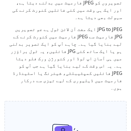
تصویروں کو JPEG فارمیٹ میں بدلنے دیتا ہے،
اور ایک ہی وقت میں کئی فائلیں کنورٹ کرنے کی
سہولت بھی دیتا ہے۔
JPG to JPEG ایک مفت آن لائن ٹول ہے جو تصویریں
JPG فارمیٹ سے JPEG فارمیٹ میں کنورٹ کرنے کے
لیے بنایا گیا ہے۔ چاہے آپ کو ایک تصویر بدلنی
ہو یا ایک ساتھ کئی JPG فائلیں، یہ ٹول براؤزر
میں ہی آسان اپ لوڈ اور کنورژن ورک فلو دیتا
ہے۔ یہ اس وقت کے لیے بنایا گیا ہے جب آپ کو
JPEG فائلیں کمپٹیبلٹی، شیئرنگ یا اسٹینڈرڈ
فارمیٹ میں ڈیلیوری کے لیے تیزی سے درکار
ہوں۔