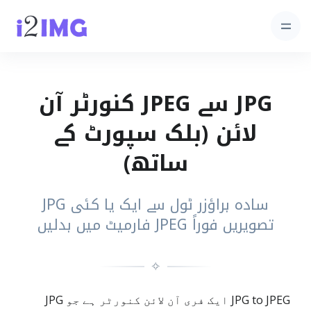
JPG سے JPEG کنورٹر آن
لائن (بلک سپورٹ کے
ساتھ)
سادہ براؤزر ٹول سے ایک یا کئی JPG
تصویریں فوراً JPEG فارمیٹ میں بدلیں
✧
JPG to JPEG ایک فری آن لائن کنورٹر ہے جو JPG