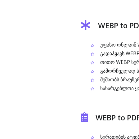
WEBP to PD
უფასო ონლაინ W
გადაჰყავს WEB
თითო WEBP სურ
გამორჩეულად სწ
მუშაობს ბრაუზე
სასარგებლოა ყო
WEBP to PD
სურათების ატვი