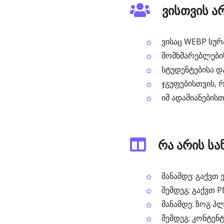
ვისთვის ა
ვისაც WEBP სურ
მომხმარებლების
სტუდენტებისა დ
ჯგუფებისთვის, 
იმ ადამიანებისთ
რა არის სა
მანამდე: გაქვთ
შემდეგ: გაქვთ P
მანამდე: ზოგ პ
შემდეგ: კონტენტ