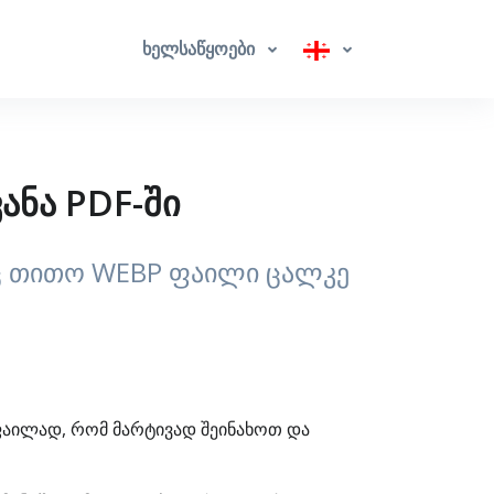
ხელსაწყოები
ანა PDF-ში
აც თითო WEBP ფაილი ცალკე
 ფაილად, რომ მარტივად შეინახოთ და