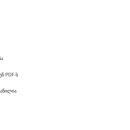
ნა
ნ PDF-ს
ნაწილია