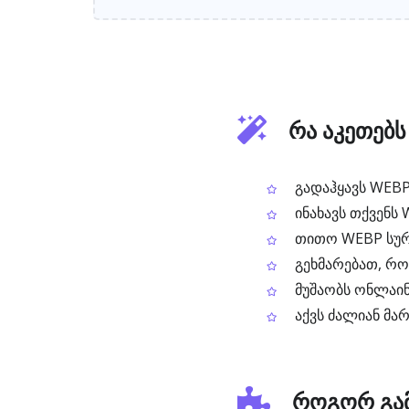
რა აკეთებს
გადაჰყავს WEBP 
ინახავს თქვენს
თითო WEBP სურა
გეხმარებათ, როც
მუშაობს ონლაინ
აქვს ძალიან მარ
როგორ გამ