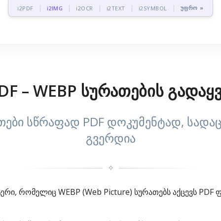
უფრო »
i2PDF
i2IMG
i2OCR
i2TEXT
i2SYMBOL
DF – WEBP სურათების გადაყვ
თები სწრაფად PDF დოკუმენტად, სად
გვერდია
✧
ერი, რომელიც WEBP (Web Picture) სურათებს აქცევს PDF