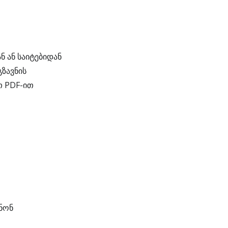
 ან საიტებიდან
ზავნის
თ PDF-ით
ნონ