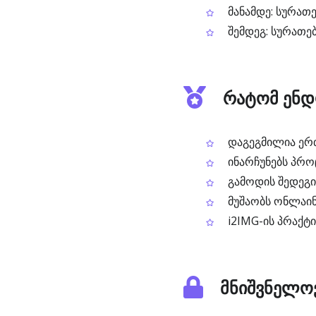
მანამდე: სურათ
შემდეგ: სურათე
რატომ ენდ
დაგეგმილია ერთ
ინარჩუნებს პროც
გამოდის შედეგი
მუშაობს ონლაინ
i2IMG-ის პრაქტ
მნიშვნელოვ