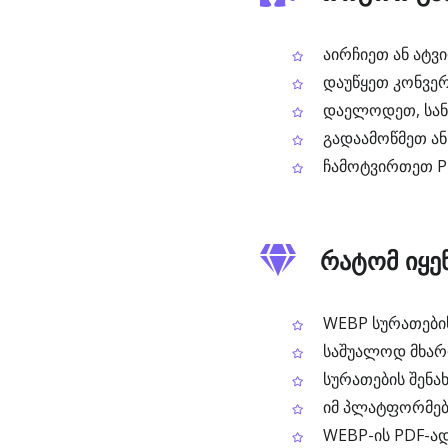
აირჩიეთ ან ატვ
დაუწყეთ კონვერ
დაელოდეთ, სანა
გადაამოწმეთ ან
ჩამოტვირთეთ PD
რატომ იყენ
WEBP სურათების
საშუალოდ მხარდ
სურათების შენა
იმ პლატფორმებზ
WEBP-ის PDF-ად 