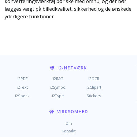
konverteringsværktøj bør ske med omhu, og der bør
lægges vægt på billedkvalitet, sikkerhed og de ønskede
yderligere funktioner.
i2
-NETVÆRK
i2PDF
i2IMG
i2OCR
i2Text
i2Symbol
i2Clipart
i2Speak
i2Type
Stickers
VIRKSOMHED
Om
Kontakt