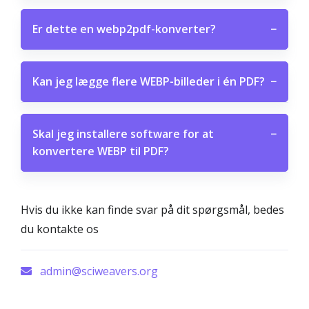
Er dette en webp2pdf-konverter?
−
Kan jeg lægge flere WEBP-billeder i én PDF?
−
Skal jeg installere software for at
−
konvertere WEBP til PDF?
Hvis du ikke kan finde svar på dit spørgsmål, bedes
du kontakte os
admin@sciweavers.org