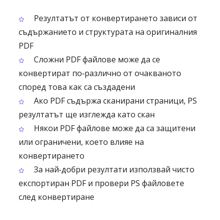
Резултатът от конвертирането зависи от
съдържанието и структурата на оригиналния
PDF
Сложни PDF файлове може да се
конвертират по‑различно от очакваното
според това как са създадени
Ако PDF съдържа сканирани страници, PS
резултатът ще изглежда като скан
Някои PDF файлове може да са защитени
или ограничени, което влияе на
конвертирането
За най‑добри резултати използвай чисто
експортиран PDF и провери PS файловете
след конвертиране