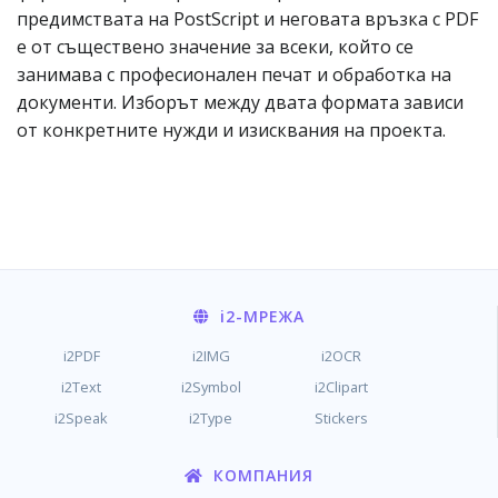
предимствата на PostScript и неговата връзка с PDF
е от съществено значение за всеки, който се
занимава с професионален печат и обработка на
документи. Изборът между двата формата зависи
от конкретните нужди и изисквания на проекта.
i2
-МРЕЖА
i2PDF
i2IMG
i2OCR
i2Text
i2Symbol
i2Clipart
i2Speak
i2Type
Stickers
КОМПАНИЯ