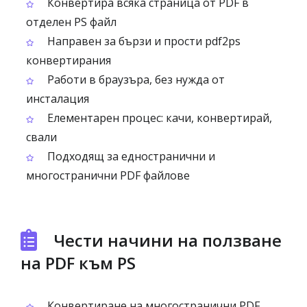
Конвертира всяка страница от PDF в
отделен PS файл
Направен за бързи и прости pdf2ps
конвертирания
Работи в браузъра, без нужда от
инсталация
Елементарен процес: качи, конвертирай,
свали
Подходящ за едностранични и
многостранични PDF файлове
Чести начини на ползване
на PDF към PS
Конвертиране на многостранични PDF