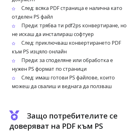
След: всяка PDF страница е налична като
отделен PS файл
Преди: трябва ти pdf2ps конвертиране, но
не искаш да инсталираш софтуер
След: приключваш конвертирането PDF
към PS изцяло онлайн
Преди: за споделяне или обработка е
нужен PS формат по страници
След: имаш готови PS файлове, които
можеш да свалиш и веднага да ползваш
Защо потребителите се
доверяват на PDF към PS