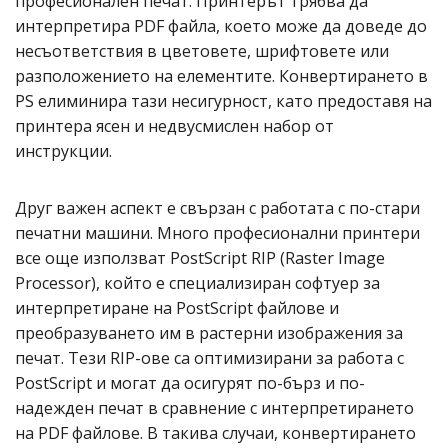
професионален печат. Принтерът трябва да
интерпретира PDF файла, което може да доведе до
несъответствия в цветовете, шрифтовете или
разположението на елементите. Конвертирането в
PS елиминира тази несигурност, като предоставя на
принтера ясен и недвусмислен набор от
инструкции.
Друг важен аспект е свързан с работата с по-стари
печатни машини. Много професионални принтери
все още използват PostScript RIP (Raster Image
Processor), който е специализиран софтуер за
интерпретиране на PostScript файлове и
преобразуването им в растерни изображения за
печат. Тези RIP-ове са оптимизирани за работа с
PostScript и могат да осигурят по-бърз и по-
надежден печат в сравнение с интерпретирането
на PDF файлове. В такива случаи, конвертирането