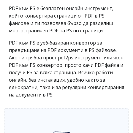
PDF към PS е безплатен онлайн инструмент,
който конвертира страници от PDF в PS
файлове и ти позволява бързо да разделиш
многостраничен PDF на PS по страници.
PDF към PS е уеб‑базиран конвертор за
превръщане на PDF документи в PS файлове.
Ако ти трябва прост pdf2ps инструмент или ясен
PDF към PS конвертор, просто качи PDF файла и
получи PS за всяка страница. Всичко работи
онлайн, без инсталация, удобно както за
еднократни, така и за регулярни конвертирания
на документи в PS.