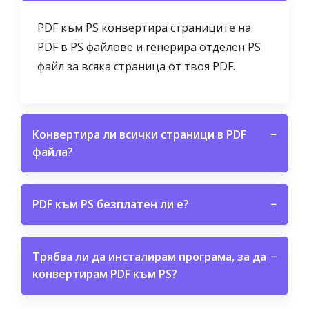
PDF към PS конвертира страниците на
PDF в PS файлове и генерира отделен PS
файл за всяка страница от твоя PDF.
Конвертира ли всички страници в PDF
−
файла?
PDF към PS безплатен ли е?
−
Трябва ли да инсталирам програма, за да
−
конвертирам PDF към PS?