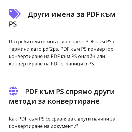
Други имена за PDF към
PS
Потребителите могат да търсят PDF към PS с
термини като pdf2ps, PDF към PS конвертор,
конвертиране на PDF към PS онлайн или
конвертиране на PDF страници в PS.
PDF към PS спрямо други
методи за конвертиране
Как PDF към PS се сравнява с други начини за
конвертиране на документи?