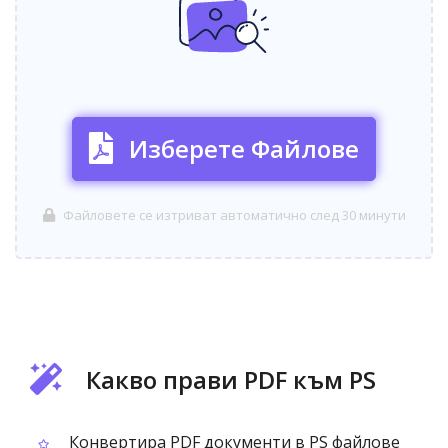
Изберете Файлове
Файловете се изтриват автоматично след 30 минути
Какво прави PDF към PS
Конвертира PDF документи в PS файлове