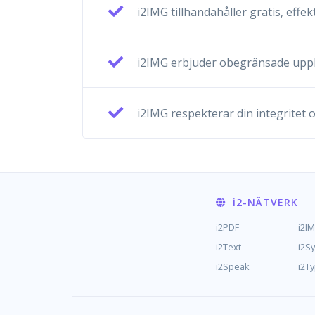
i2IMG tillhandahåller gratis, eff
i2IMG erbjuder obegränsade upplad
i2IMG respekterar din integritet oc
i2
-NÄTVERK
i2PDF
i2I
i2Text
i2S
i2Speak
i2T