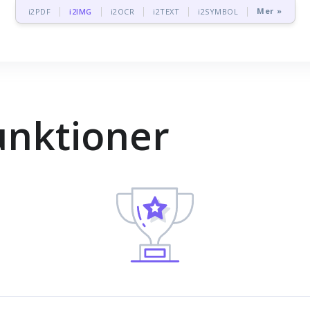
Mer »
i2PDF
i2IMG
i2OCR
i2TEXT
i2SYMBOL
unktioner