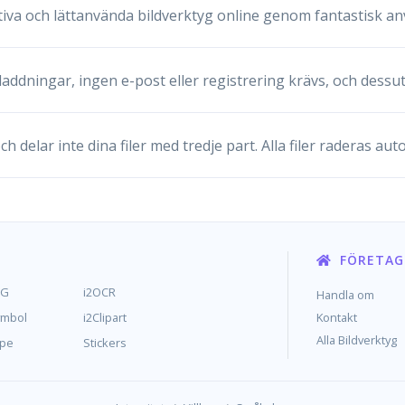
ektiva och lättanvända bildverktyg online genom fantastisk 
dningar, ingen e-post eller registrering krävs, och dessut
h delar inte dina filer med tredje part. Alla filer raderas au
FÖRETAG
MG
i2OCR
Handla om
ymbol
i2Clipart
Kontakt
Alla Bildverktyg
ype
Stickers