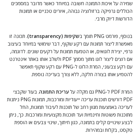
שמירה על איכות התמונה חשובה במיוחד כאשר מדובר במסמכים
הכוללים גרפיקה ברזולוציה גבוהה, איורים טכניים או תמונות
הדורשות דיוק מרבי.
בנוסף, פורמט PNG תומך ב
שקיפות (transparency)
. תכונה זו
מאפשרת ליצור תמונות עם רקע שקוף, דבר שימושי במיוחד בעיצוב
גרפי, יצירת לוגואים, או הטמעת תמונות על רקעים שונים. לדוגמה,
אם רוצים ליצור לוגו מתוך מסמך PDF ולשלב אותו באתר אינטרנט
עם רקע צבעוני, המרת הלוגו ל-PNG עם רקע שקוף תאפשר
להטמיע אותו בצורה חלקה, ללא צורך בעריכה נוספת.
המרת PDF ל-PNG גם מקלה על
עריכת התמונה
. בעוד שקבצי
PDF דורשים תוכנות עריכה ייעודיות ומורכבות, תמונות PNG ניתנות
לעריכה באמצעות מגוון רחב של תוכנות לעיבוד תמונות, החל
מתוכנות פשוטות וחינמיות ועד תוכנות מקצועיות ומורכבות. כך, ניתן
לבצע שינויים קלים בתמונה, כגון חיתוך, שינוי צבעים או הוספת
טקסט, בקלות ובמהירות.