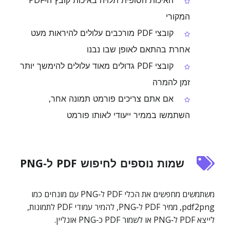
האיכות הסופית תלויה באיכות קובץ ה‑PDF
המקורי
קובצי PDF מורכבים עלולים להיראות מעט
אחרת בהתאם לאופן שבו נבנו
קובצי PDF גדולים מאוד עלולים להימשך יותר
זמן להמרה
אם אתם צריכים פורמט תמונה אחר,
השתמשו בממיר ייעודי לאותו פורמט
שמות נוספים לחיפוש PDF ל‑PNG
משתמשים מחפשים את הכלי PDF ל‑PNG עם מונחים כמו
pdf2png, ממיר PDF ל‑PNG, להמיר עמודי PDF לתמונות,
לייצא PDF ל‑PNG או לשמור PDF כ‑PNG אונליין.