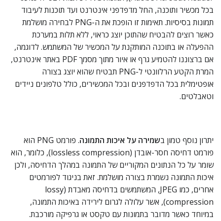
בכל מכשיר ותוכנה, החל מדפדפני אינטרנט ועד תוכנות לעיבוד
תמונות בסיסיות. תאימות זו הופכת את ה-PNG לבחירה מושלמת
כאשר רוצים להבטיח שהתוכן יוצג כראוי, ללא תלות במערכת
ההפעלה או בתוכנה המותקנת על המכשיר של המשתמש. לדוגמה,
אם ברצוננו להטמיע גרף או איור מתוך מסמך PDF באתר אינטרנט,
המרת הקטע הרלוונטי ל-PNG תבטיח שהוא יוצג בצורה
אופטימלית בכל הדפדפנים ובכל המכשירים, כולל טלפונים ניידים
וטאבלטים.
יתרון נוסף טמון ב
שמירה על איכות התמונה
. פורמט PNG הוא
פורמט דחיסה חסר-אובדן (lossless compression), כלומר, הוא
שומר על כל הנתונים המקוריים של התמונה במהלך הדחיסה, ולכן
איכות התמונה נשמרת בצורה מושלמת. זאת בניגוד לפורמטים
אחרים, כמו JPEG, המשתמשים בדחיסה מאבדת (lossy
compression), אשר עלולה לגרום לירידה באיכות התמונה,
במיוחד כאשר מדובר בתמונות עם טקסט או גרפיקה מורכבת.