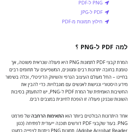
PNG ל‑PDF
PDF ל‑JPG
חילוץ תמונות מ‑PDF
למה PDF ל-PNG ؟
המרת קבצי PDF לתמונות PNG היא פעולה שנראית פשוטה, אך
טומנת בחובה יתרונות רבים ומגוונים, המשפיעים על תחומים רבים
בחיינו – החל מעולם העיצוב הגרפי והשיווק הדיגיטלי, וכלה בשימור
מידע היסטורי ונגישות לאנשים עם מוגבלויות. כדי להבין את
החשיבות האמיתית של המרת PDF ל-PNG, יש להתעמק בסיבות
השונות שבגינן פעולה זו הופכת לחיונית במצבים רבים.
אחד היתרונות הבולטים ביותר הוא
התאימות הרחבה
של פורמט
PNG. בעוד שקבצי PDF דורשים תוכנה ייעודית לפתיחה (כגון
Adobe Acrobat Reader), תמונות PNG ניתנות לצפייה כמעט