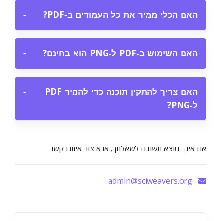
האם הכלי ממיר את כל העמודים ב‑PDF?
−
האם השימוש ב‑PDF ל‑PNG הוא בחינם?
−
האם צריך להתקין תוכנה כדי להמיר PDF
−
ל‑PNG?
אם אינך מוצא תשובה לשאלתך, אנא צור איתנו קשר
admin@sciweavers.org