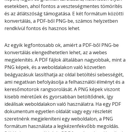
esetekben, ahol fontos a veszteségmentes tömörítés
és az átlátszóság támogatása. E két formátum közötti
konvertálás, a PDF-ből PNG-be, számos helyzetben
rendkívül fontos és hasznos lehet.
Az egyik legfontosabb ok, amiért a PDF-ből PNG-be
konvertálás elengedhetetlen lehet, az a webes
megjelenítés. A PDF fájlok általában nagyobbak, mint a
PNG képek, és a weboldalakon való közvetlen
beágyazásuk lassíthatja az oldal betöltési sebességét,
ami negatívan befolyásolja a felhasználói élményt és a
keresőmotorok rangsorolását. A PNG képek viszont
kisebb méretűek és gyorsabban betöltődnek, így
ideálisak weboldalakon való használatra. Ha egy PDF
dokumentum egyetlen oldalát vagy egy részletét
szeretnénk megjeleníteni egy weboldalon, a PNG
formátum használata a legkézenfekvőbb megoldás.