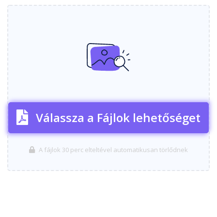
Válassza a Fájlok lehetőséget
A fájlok 30 perc elteltével automatikusan törlődnek