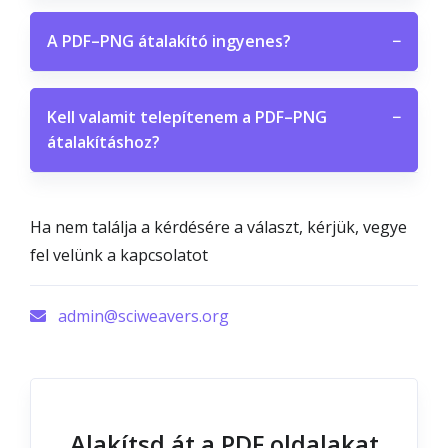
A PDF–PNG átalakító ingyenes?
−
Kell valamit telepítenem a PDF–PNG
−
átalakításhoz?
Ha nem találja a kérdésére a választ, kérjük, vegye
fel velünk a kapcsolatot
admin@sciweavers.org
Alakítsd át a PDF oldalakat