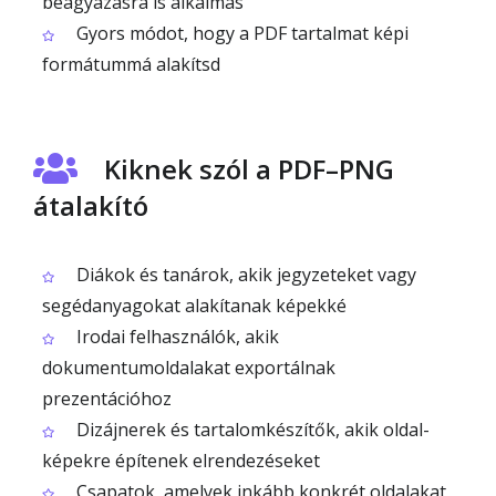
beágyazásra is alkalmas
Gyors módot, hogy a PDF tartalmat képi
formátummá alakítsd
Kiknek szól a PDF–PNG
átalakító
Diákok és tanárok, akik jegyzeteket vagy
segédanyagokat alakítanak képekké
Irodai felhasználók, akik
dokumentumoldalakat exportálnak
prezentációhoz
Dizájnerek és tartalomkészítők, akik oldal-
képekre építenek elrendezéseket
Csapatok, amelyek inkább konkrét oldalakat