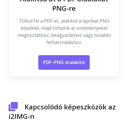
PNG-re
Töltsd fel a PDF-et, alakítsd a lapokat PNG
képekké, majd töltsd le az eredményeket
megosztáshoz, beágyazáshoz vagy további
felhasználáshoz.
PDF–PNG átalakító
Kapcsolódó képeszközök az
i2IMG-n