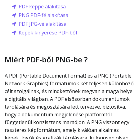
PDF képpé alakítása
PNG PDF-fé alakítása
PDF JPG-vé alakítása
Képek kinyerése PDF-ből
Miért PDF-ből PNG-be ?
A PDF (Portable Document Format) és a PNG (Portable
Network Graphics) formátumok két teljesen különböző
célt szolgálnak, és mindkettőnek megvan a maga helye
a digitális világban. A PDF elsősorban dokumentumok
tárolására és megosztására lett tervezve, biztosítva,
hogy a dokumentum megjelenése platformtól
függetlenül konzisztens maradjon. A PNG viszont egy
raszteres képformátum, amely kiválóan alkalmas
képek, logók és grafikák tárolására, különösen olyan