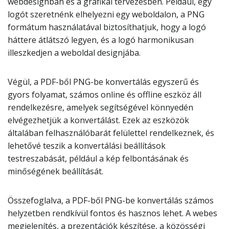
webdesignban és a grafikai tervezésben. Például, egy
logót szeretnénk elhelyezni egy weboldalon, a PNG
formátum használatával biztosíthatjuk, hogy a logó
háttere átlátszó legyen, és a logó harmonikusan
illeszkedjen a weboldal designjába.
Végül, a PDF-ből PNG-be konvertálás egyszerű és
gyors folyamat, számos online és offline eszköz áll
rendelkezésre, amelyek segítségével könnyedén
elvégezhetjük a konvertálást. Ezek az eszközök
általában felhasználóbarát felülettel rendelkeznek, és
lehetővé teszik a konvertálási beállítások
testreszabását, például a kép felbontásának és
minőségének beállítását.
Összefoglalva, a PDF-ből PNG-be konvertálás számos
helyzetben rendkívül fontos és hasznos lehet. A webes
megjelenítés, a prezentációk készítése, a közösségi