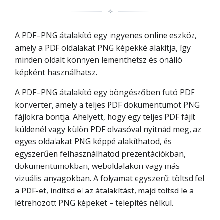
✧
A PDF–PNG átalakító egy ingyenes online eszköz,
amely a PDF oldalakat PNG képekké alakítja, így
minden oldalt könnyen lementhetsz és önálló
képként használhatsz.
A PDF–PNG átalakító egy böngészőben futó PDF
konverter, amely a teljes PDF dokumentumot PNG
fájlokra bontja. Ahelyett, hogy egy teljes PDF fájlt
küldenél vagy külön PDF olvasóval nyitnád meg, az
egyes oldalakat PNG képpé alakíthatod, és
egyszerűen felhasználhatod prezentációkban,
dokumentumokban, weboldalakon vagy más
vizuális anyagokban. A folyamat egyszerű: töltsd fel
a PDF-et, indítsd el az átalakítást, majd töltsd le a
létrehozott PNG képeket – telepítés nélkül.