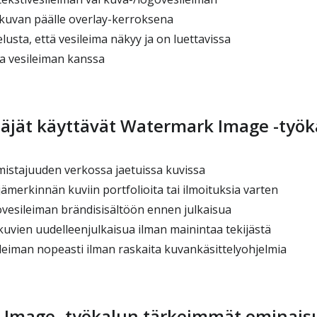
a kuvan päälle overlay-kerroksena
lusta, että vesileima näkyy ja on luettavissa
a vesileiman kanssa
täjät käyttävät Watermark Image -työk
stajuuden verkossa jaetuissa kuvissa
ämerkinnän kuviin portfolioita tai ilmoituksia varten
vesileiman brändisisältöön ennen julkaisua
vien uudelleenjulkaisua ilman mainintaa tekijästä
leiman nopeasti ilman raskaita kuvankäsittelyohjelmia
Image -työkalun tärkeimmät ominais