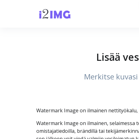
Lisää ves
Merkitse kuvasi 
Watermark Image on ilmainen nettityökalu, jo
Watermark Image on ilmainen, selaimessa toim
omistajatiedoilla, brändillä tai tekijämerkinn
sen jälkeen voit viedä valmiin vesileimatun k