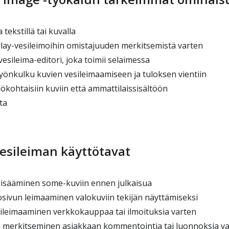
tekstillä tai kuvalla
lay-vesileimoihin omistajuuden merkitsemistä varten
esileima-editori, joka toimii selaimessa
yönkulku kuvien vesileimaamiseen ja tuloksen vientiin
ökohtaisiin kuviin että ammattilaissisältöön
ta
vesileiman käyttötavat
isääminen some-kuviin ennen julkaisua
sivun leimaaminen valokuviin tekijän näyttämiseksi
leimaaminen verkkokauppaa tai ilmoituksia varten
 merkitseminen asiakkaan kommentointia tai luonnoksia v