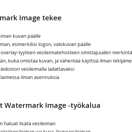
mark Image tekee
leiman kuvan päälle
iman, esimerkiksi logon, valokuvan päälle
overlay-tyylisen vesileimatehosteen omistajuuden merkint
n, kuka omistaa kuvan, ja vähentää käyttöä ilman tekijäme
edoston vesileimalla ladattavaksi
elaimessa ilman asennuksia
t Watermark Image -työkalua
 haluat lisätä vesileiman
 tekstivesileiman vai kuva-/logovesileiman