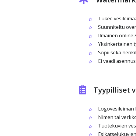
Tukee vesileimaa 
Suunniteltu over
Ilmainen online-v
Yksinkertainen t
Sopii sekä henkil
Ei vaadi asennus
Tyypilliset 
Logovesileiman l
Nimen tai verkko
Tuotekuvien vesi
Esikatselukuvien