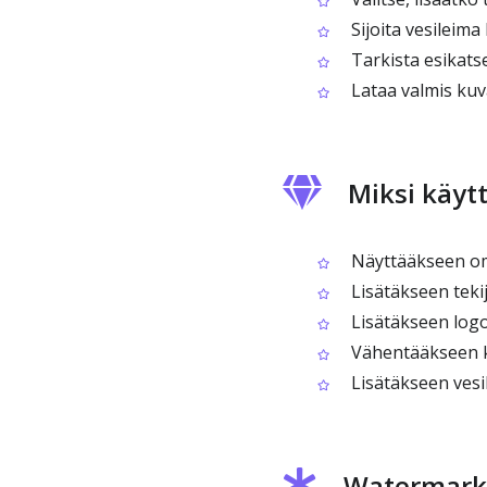
Sijoita vesileim
Tarkista esikatse
Lataa valmis kuv
Miksi käyt
Näyttääkseen omi
Lisätäkseen tekij
Lisätäkseen logo
Vähentääkseen ku
Lisätäkseen vesi
Watermark 