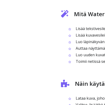
Mitä Water
Lisää tekstivesi
Lisää kuvavesile
Luo läpinäkyvän 
Auttaa näyttämää
Luo uuden kuvati
Toimii netissä s
Näin käytä
Lataa kuva, johon
Valitse, lisäätkö