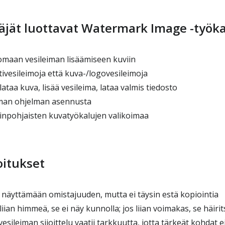
täjät luottavat Watermark Image -työk
maan vesileiman lisäämiseen kuviin
ivesileimoja että kuva-/logovesileimoja
ataa kuva, lisää vesileima, lataa valmis tiedosto
lman ohjelman asennusta
inpohjaisten kuvatyökalujen valikoimaa
oitukset
 näyttämään omistajuuden, mutta ei täysin estä kopiointia
liian himmeä, se ei näy kunnolla; jos liian voimakas, se häiri
esileiman sijoittelu vaatii tarkkuutta, jotta tärkeät kohdat e