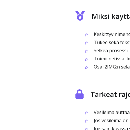
Miksi käyt
Keskittyy nimeno
Tukee sekä tekst
Selkeä prosessi: l
Toimii netissä i
Osa i2IMG:n sela
Tärkeät raj
Vesileima auttaa
Jos vesileima on 
Joissain kuvissa v