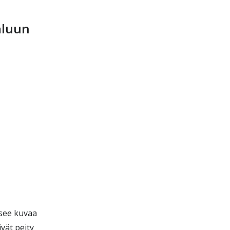
aluun
tsee kuvaa
ivät peity