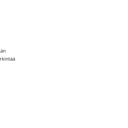
ään
rkintää