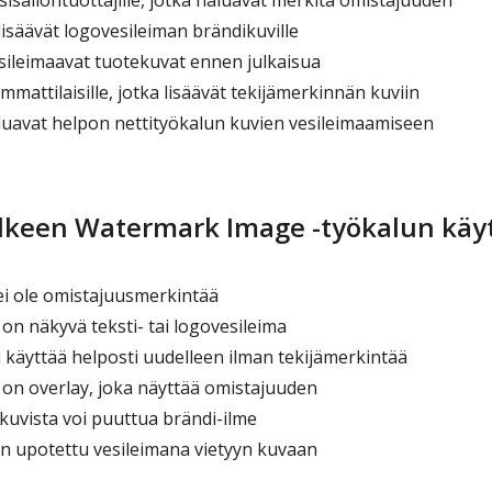
 sisällöntuottajille, jotka haluavat merkitä omistajuuden
 lisäävät logovesileiman brändikuville
esileimaavat tuotekuvat ennen julkaisua
ammattilaisille, jotka lisäävät tekijämerkinnän kuviin
aluavat helpon nettityökalun kuvien vesileimaamiseen
älkeen Watermark Image -työkalun käy
i ole omistajuusmerkintää
on näkyvä teksti- tai logovesileima
 käyttää helposti uudelleen ilman tekijämerkintää
 on overlay, joka näyttää omistajuuden
kuvista voi puuttua brändi-ilme
on upotettu vesileimana vietyyn kuvaan