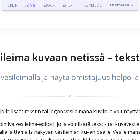
Enemmän »
i2PDF
i2IMG
i2OCR
i2TEXT
i2SYMBOL
ileima kuvaan netissä – tekst
vesileimalla ja näytä omistajuus helpolla 
✧
lla lisäät tekstin tai logon vesileimana kuviin ja voit näytt
iva vesileima-editori, jolla voit lisätä teksti- tai kuvavesi
ällä laittamalla näkyvän vesileiman kuvan päälle. Vesileimana v
uvan jakamista tai julkaisua varten. Mitään ei tarvitse asent