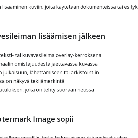
lisääminen kuviin, joita käytetään dokumenteissa tai esityk
vesileiman lisäämisen jälkeen
teksti- tai kuvavesileima overlay-kerroksena
aalin omistajuudesta jaettavassa kuvassa
 julkaisuun, lähettämiseen tai arkistointiin
sa on näkyvä tekijämerkintä
tuloksen, joka on tehty suoraan netissä
atermark Image sopii