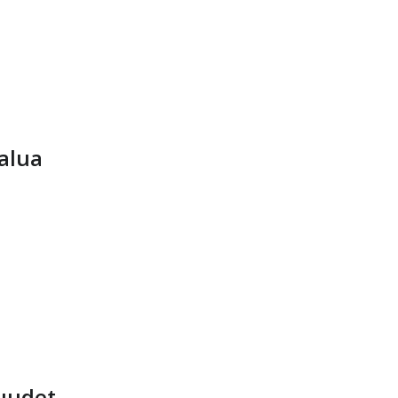
alua
uudet