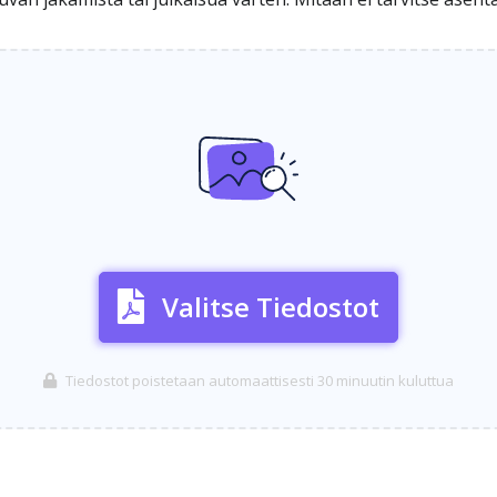
Valitse Tiedostot
Tiedostot poistetaan automaattisesti 30 minuutin kuluttua