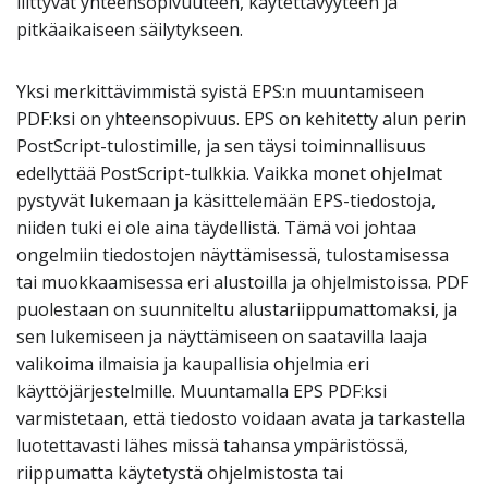
liittyvät yhteensopivuuteen, käytettävyyteen ja
pitkäaikaiseen säilytykseen.
Yksi merkittävimmistä syistä EPS:n muuntamiseen
PDF:ksi on yhteensopivuus. EPS on kehitetty alun perin
PostScript-tulostimille, ja sen täysi toiminnallisuus
edellyttää PostScript-tulkkia. Vaikka monet ohjelmat
pystyvät lukemaan ja käsittelemään EPS-tiedostoja,
niiden tuki ei ole aina täydellistä. Tämä voi johtaa
ongelmiin tiedostojen näyttämisessä, tulostamisessa
tai muokkaamisessa eri alustoilla ja ohjelmistoissa. PDF
puolestaan on suunniteltu alustariippumattomaksi, ja
sen lukemiseen ja näyttämiseen on saatavilla laaja
valikoima ilmaisia ja kaupallisia ohjelmia eri
käyttöjärjestelmille. Muuntamalla EPS PDF:ksi
varmistetaan, että tiedosto voidaan avata ja tarkastella
luotettavasti lähes missä tahansa ympäristössä,
riippumatta käytetystä ohjelmistosta tai