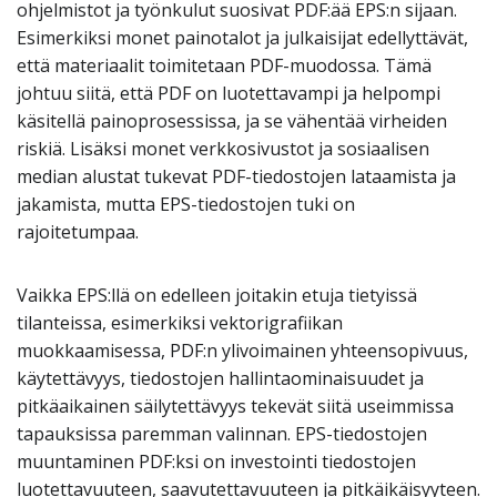
ohjelmistot ja työnkulut suosivat PDF:ää EPS:n sijaan.
Esimerkiksi monet painotalot ja julkaisijat edellyttävät,
että materiaalit toimitetaan PDF-muodossa. Tämä
johtuu siitä, että PDF on luotettavampi ja helpompi
käsitellä painoprosessissa, ja se vähentää virheiden
riskiä. Lisäksi monet verkkosivustot ja sosiaalisen
median alustat tukevat PDF-tiedostojen lataamista ja
jakamista, mutta EPS-tiedostojen tuki on
rajoitetumpaa.
Vaikka EPS:llä on edelleen joitakin etuja tietyissä
tilanteissa, esimerkiksi vektorigrafiikan
muokkaamisessa, PDF:n ylivoimainen yhteensopivuus,
käytettävyys, tiedostojen hallintaominaisuudet ja
pitkäaikainen säilytettävyys tekevät siitä useimmissa
tapauksissa paremman valinnan. EPS-tiedostojen
muuntaminen PDF:ksi on investointi tiedostojen
luotettavuuteen, saavutettavuuteen ja pitkäikäisyyteen.