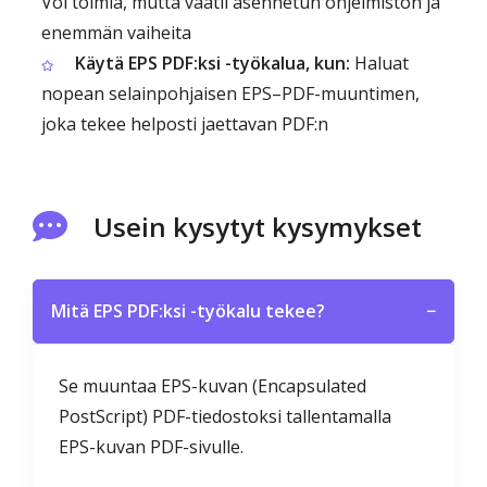
Voi toimia, mutta vaatii asennetun ohjelmiston ja
enemmän vaiheita
Käytä EPS PDF:ksi -työkalua, kun:
Haluat
nopean selainpohjaisen EPS–PDF-muuntimen,
joka tekee helposti jaettavan PDF:n
Usein kysytyt kysymykset
Mitä EPS PDF:ksi -työkalu tekee?
−
Se muuntaa EPS-kuvan (Encapsulated
PostScript) PDF-tiedostoksi tallentamalla
EPS-kuvan PDF-sivulle.