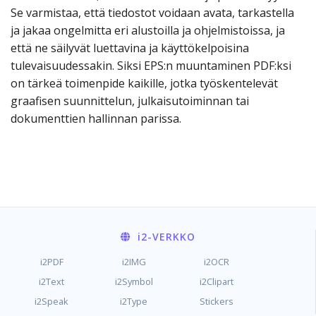
Se varmistaa, että tiedostot voidaan avata, tarkastella
ja jakaa ongelmitta eri alustoilla ja ohjelmistoissa, ja
että ne säilyvät luettavina ja käyttökelpoisina
tulevaisuudessakin. Siksi EPS:n muuntaminen PDF:ksi
on tärkeä toimenpide kaikille, jotka työskentelevät
graafisen suunnittelun, julkaisutoiminnan tai
dokumenttien hallinnan parissa.
i2
-VERKKO
i2PDF
i2IMG
i2OCR
i2Text
i2Symbol
i2Clipart
i2Speak
i2Type
Stickers