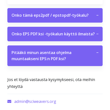
Onko tämä eps2pdf / epstopdf-työkalu?
−
Onko EPS PDF:ksi -työkalun käyttö ilmaista?
−
Pitääkö minun asentaa ohjelma
−
muuntaakseni EPS:n PDF:ksi?
Jos et löydä vastausta kysymykseesi, ota meihin
yhteyttä
admin@sciweavers.org