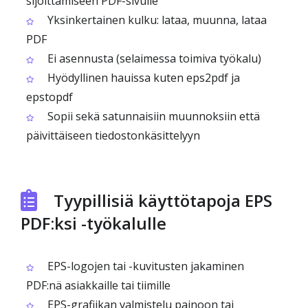
sijoittamiseen PDF-sivulle
Yksinkertainen kulku: lataa, muunna, lataa
PDF
Ei asennusta (selaimessa toimiva työkalu)
Hyödyllinen hauissa kuten eps2pdf ja
epstopdf
Sopii sekä satunnaisiin muunnoksiin että
päivittäiseen tiedostonkäsittelyyn
Tyypillisiä käyttötapoja EPS
PDF:ksi -työkalulle
EPS-logojen tai -kuvitusten jakaminen
PDF:nä asiakkaille tai tiimille
EPS-grafiikan valmistelu painoon tai