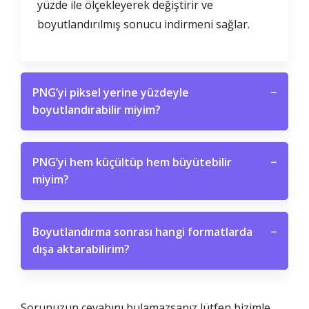
yüzde ile ölçekleyerek değiştirir ve
boyutlandırılmış sonucu indirmeni sağlar.
PNG’yi piksel yerine yüzdeyle
−
boyutlandırabilir miyim?
PNG’yi hem küçültüp hem büyütebilir
−
miyim?
Boyutlandırma sonrası hangi formatlarda
−
dışa aktarabilirim?
Sorunuzun cevabını bulamazsanız lütfen bizimle