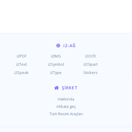
i2
-AĞ
i2PDF
i2IMG
i2OCR
i2Text
i2Symbol
i2Clipart
i2Speak
i2Type
Stickers
ŞIRKET
Hakkında
irtibata geç
Tüm Resim Araçları