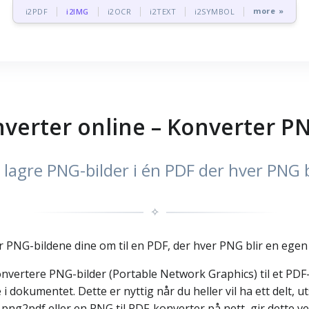
more »
i2PDF
i2IMG
i2OCR
i2TEXT
i2SYMBOL
verter online – Konverter PN
lagre PNG-bilder i én PDF der hver PNG b
✧
r PNG-bildene dine om til en PDF, der hver PNG blir en egen
konvertere PNG-bilder (Portable Network Graphics) til et PDF
i dokumentet. Dette er nyttig når du heller vil ha ett delt, 
 png2pdf eller en PNG til PDF-konverter på nett, gir dette 