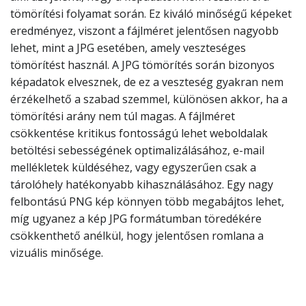
tömörítési folyamat során. Ez kiváló minőségű képeket
eredményez, viszont a fájlméret jelentősen nagyobb
lehet, mint a JPG esetében, amely veszteséges
tömörítést használ. A JPG tömörítés során bizonyos
képadatok elvesznek, de ez a veszteség gyakran nem
érzékelhető a szabad szemmel, különösen akkor, ha a
tömörítési arány nem túl magas. A fájlméret
csökkentése kritikus fontosságú lehet weboldalak
betöltési sebességének optimalizálásához, e-mail
mellékletek küldéséhez, vagy egyszerűen csak a
tárolóhely hatékonyabb kihasználásához. Egy nagy
felbontású PNG kép könnyen több megabájtos lehet,
míg ugyanez a kép JPG formátumban töredékére
csökkenthető anélkül, hogy jelentősen romlana a
vizuális minősége.