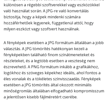
különösen a régebbi szoftverekkel vagy eszközökkel
való használat során. A JPG-re való konvertálás
biztosítja, hogy a képek mindenki számára
hozzáférhetőek legyenek, függetlenül attól, hogy
milyen eszközt vagy szoftvert használnak.
A fényképek esetében a JPG formátum általában a jobb
választás. A JPG tömörítés hatékonyan kezeli a
fényképekben található finom színátmeneteket és
részleteket, és a legtöbb esetben a veszteség nem
észrevehető. A PNG formátum inkább a grafikákhoz,
logókhoz és szöveges képekhez ideális, ahol fontos a
éles vonalak és a tökéletes színvisszaadás. Fényképek
esetében a JPG tömörítés által okozott minimális
minőségromlás általában elfogadható kompromisszum
a jelentősen kisebb fájlméretért cserébe.