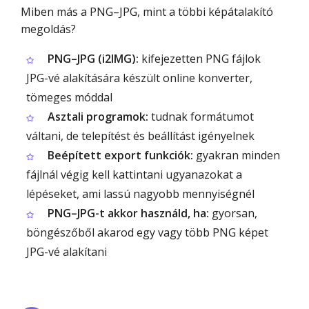
Miben más a PNG–JPG, mint a többi képátalakító
megoldás?
PNG–JPG (i2IMG):
kifejezetten PNG fájlok
JPG-vé alakítására készült online konverter,
tömeges móddal
Asztali programok:
tudnak formátumot
váltani, de telepítést és beállítást igényelnek
Beépített export funkciók:
gyakran minden
fájlnál végig kell kattintani ugyanazokat a
lépéseket, ami lassú nagyobb mennyiségnél
PNG–JPG-t akkor használd, ha:
gyorsan,
böngészőből akarod egy vagy több PNG képet
JPG-vé alakítani