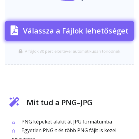
Válassza a Fájlok lehetőséget
A fájlok 30 perc elteltével automatikusan törlődnek
Mit tud a PNG–JPG
PNG képeket alakít át JPG formátumba
Egyetlen PNG-t és több PNG fájlt is kezel