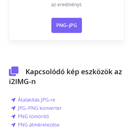
az eredményt.
PNG–JPG
Kapcsolódó kép eszközök az
i2IMG-n
Átalakítás JPG-re
JPG–PNG konverter
PNG tömörítő
PNG átméretezése