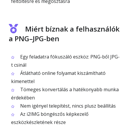
feltöltésre és megosztásra
Miért bíznak a felhasználók
a PNG–JPG-ben
Egy feladatra fókuszáló eszköz: PNG-ből JPG-
t csinál
Átlátható online folyamat kiszámítható
kimenettel
Tömeges konvertálás a hatékonyabb munka
érdekében
Nem igényel telepítést, nincs plusz beállítás
Az i2IMG böngészős képkezelő
eszközkészletének része