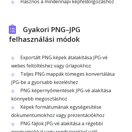
Hasznos a mindennapi képfeldolgozáshoz
Gyakori PNG–JPG
felhasználási módok
Exportált PNG képek átalakítása JPG-vé
webes feltöltéshez vagy űrlapokhoz
Teljes PNG mappák tömeges konvertálása
JPG-be a gyorsabb kezeléshez
PNG képernyőmentések JPG-vé alakítása
könnyebb megosztáshoz
Képek formátumának egységesítése
dokumentumokhoz vagy prezentációkhoz
PNG fájlok JPG-vé alakítása a régebbi
programokkal vagy rendszerekkel való