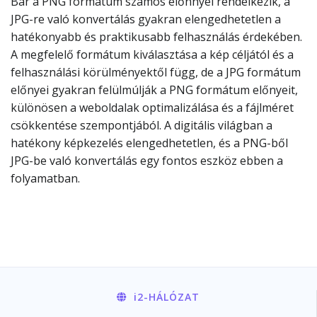
Bár a PNG formátum számos előnnyel rendelkezik, a
JPG-re való konvertálás gyakran elengedhetetlen a
hatékonyabb és praktikusabb felhasználás érdekében.
A megfelelő formátum kiválasztása a kép céljától és a
felhasználási körülményektől függ, de a JPG formátum
előnyei gyakran felülmúlják a PNG formátum előnyeit,
különösen a weboldalak optimalizálása és a fájlméret
csökkentése szempontjából. A digitális világban a
hatékony képkezelés elengedhetetlen, és a PNG-ből
JPG-be való konvertálás egy fontos eszköz ebben a
folyamatban.
i2
-HÁLÓZAT