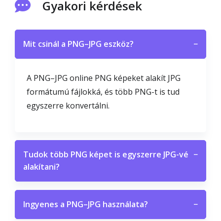
Gyakori kérdések
Mit csinál a PNG–JPG eszköz?
−
A PNG–JPG online PNG képeket alakít JPG
formátumú fájlokká, és több PNG-t is tud
egyszerre konvertálni.
Tudok több PNG képet is egyszerre JPG-vé
−
alakítani?
Ingyenes a PNG–JPG használata?
−