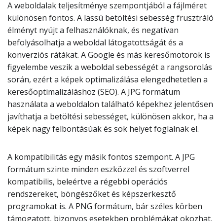
A weboldalak teljesítménye szempontjából a fájlméret
különösen fontos. A lassú betöltési sebesség frusztráló
élményt nyújt a felhasználóknak, és negatívan
befolyásolhatja a weboldal látogatottságát és a
konverziós rátákat. A Google és más keresőmotorok is
figyelembe veszik a weboldal sebességét a rangsorolás
során, ezért a képek optimalizálása elengedhetetlen a
keresőoptimalizáláshoz (SEO). A JPG formátum
használata a weboldalon található képekhez jelentősen
javíthatja a betöltési sebességet, különösen akkor, ha a
képek nagy felbontásúak és sok helyet foglalnak el.
A kompatibilitás egy másik fontos szempont. A JPG
formátum szinte minden eszközzel és szoftverrel
kompatibilis, beleértve a régebbi operációs
rendszereket, böngészőket és képszerkesztő
programokat is. A PNG formátum, bár széles körben
támogatott, bizonyos esetekben problémákat okozhat,